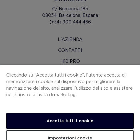
C/ Numancia 185
08034. Barcelona, España
(+34) 900 444 466
L'AZIENDA
CONTATTI
H10 PRO
SALA STAMPA
Cliccando su “Accetta tutti i cookie”, l'utente accetta di
memorizzare i cookie sul dispositivo per migliorare la
MAPPA SITO
navigazione del sito, analizzare l'utilizzo del sito e assistere
CONDIZIONI CONTRATTO
nelle nostre attività di marketing.
COOKIES
POLITICA SULLA RISERVATEZZA
Accetta tutti i cookie
NOTA LEGALE
CANALE PER LE SEGNALAZIONI
Impostazioni cookie