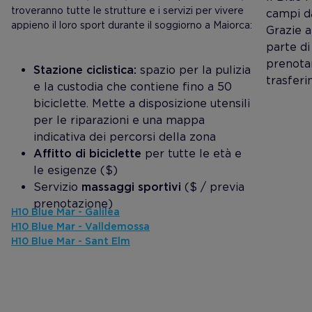
troveranno tutte le strutture e i servizi per vivere
campi da
appieno il loro sport durante il soggiorno a Maiorca:
Grazie a
parte di 
prenotar
Stazione ciclistica:
spazio per la pulizia
trasferi
e la custodia che contiene fino a 50
biciclette. Mette a disposizione utensili
per le riparazioni e una mappa
indicativa dei percorsi della zona
Affitto di biciclette
per tutte le età e
le esigenze ($)
Servizio
massaggi sportivi
($ / previa
prenotazione)
H10 Blue Mar - Galilea
H10 Blue Mar - Valldemossa
H10 Blue Mar - Sant Elm