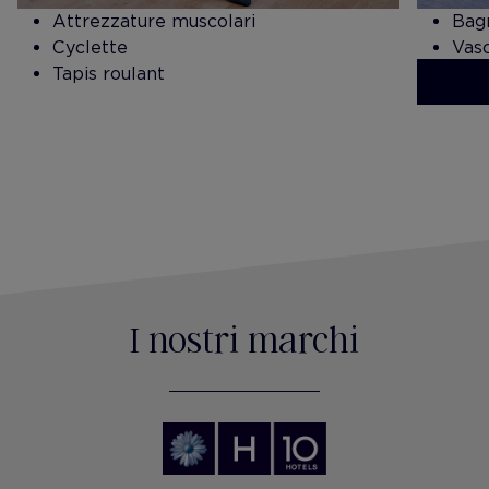
​Attrezzature muscolari
Bag
Cyclette
Vas
Tapis roulant
Mas
I nostri marchi