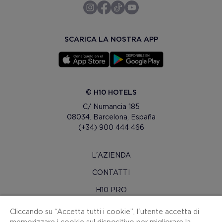
SCARICA LA NOSTRA APP
© H10 HOTELS
C/ Numancia 185
08034. Barcelona, España
(+34) 900 444 466
L'AZIENDA
CONTATTI
H10 PRO
SALA STAMPA
Cliccando su “Accetta tutti i cookie”, l'utente accetta di
memorizzare i cookie sul dispositivo per migliorare la