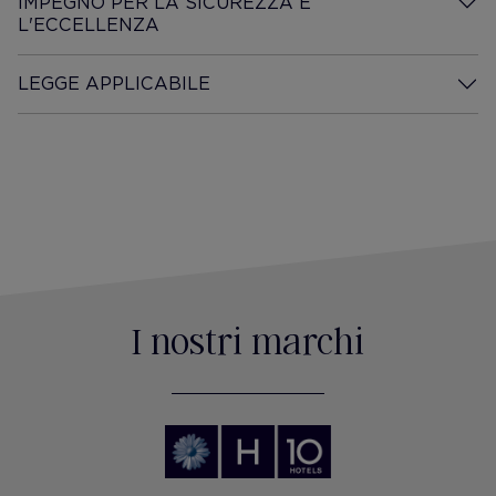
IMPEGNO PER LA SICUREZZA E
L'ECCELLENZA
Desplegar información
LEGGE APPLICABILE
Desplegar información
I nostri marchi