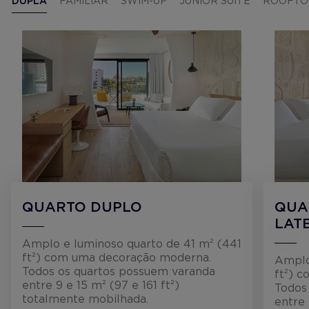
DUPLA
FAMILIAR
SWIM-UP
JUNIOR SUITE
ROOFTO
QUARTO DUPLO
QUA
LAT
Amplo e luminoso quarto de 41 m² (441
ft²) com uma decoração moderna.
Amplo
Todos os quartos possuem varanda
ft²) 
entre 9 e 15 m² (97 e 161 ft²)
Todos
totalmente mobilhada.
entre 