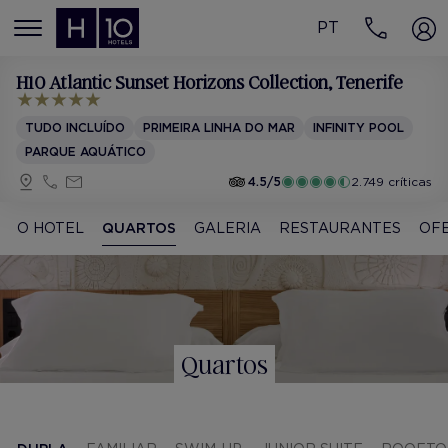
PT
MENÚ
H10 Atlantic Sunset Horizons Collection
, Tenerife
TUDO INCLUÍDO
PRIMEIRA LINHA DO MAR
INFINITY POOL
PARQUE AQUÁTICO
4.5/5
2.749 críticas
O HOTEL
QUARTOS
GALERIA
RESTAURANTES
OF
Quartos