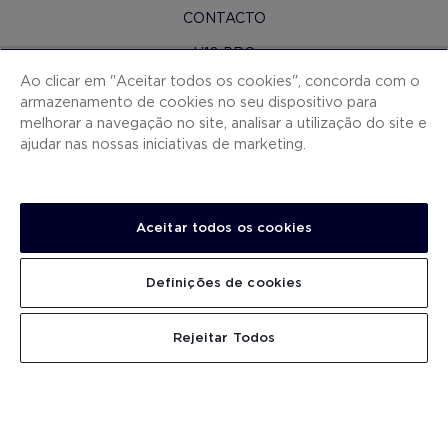
CONTACTO
H10 PRO
Ao clicar em "Aceitar todos os cookies", concorda com o
SALA DE IMPRENSA
armazenamento de cookies no seu dispositivo para
melhorar a navegação no site, analisar a utilização do site e
MAPA DO SITE
ajudar nas nossas iniciativas de marketing.
CONDIÇOES CONTRATAÇAO
COOKIES
POLÍTICA DE PRIVACIDADE
Aceitar todos os cookies
NOTA LEGAL
Definições de cookies
CANAL DE DENÚNCIAS
TRABALHA CONNOSCO
PROCURAR
Rejeitar Todos
.
.