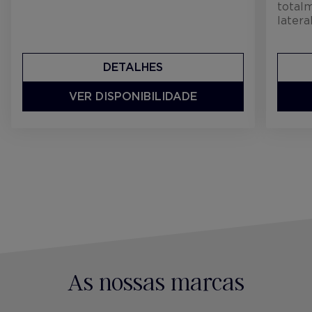
total
latera
DETALHES
VER DISPONIBILIDADE
As nossas marcas