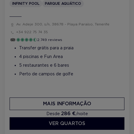
INFINITY POOL
PARQUE AQUÁTICO
Av. Adeje 300, s/n, 38678 - Playa Paraíso, Tenerife
+34 922 75 74 35
2.749 reviews
Transfer grátis para a praia
4 piscinas e Fun Area
5 restaurantes e 6 bares
Perto de campos de golfe
MAIS INFORMAÇÃO
286 €
Desde
/noite
VER QUARTOS