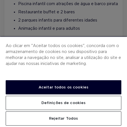
Piscina infantil com atrações de água e barco pirata
Restaurante buffet e 2 bares
2 parques infantis para diferentes idades
Animação infantil e para adultos
Ao clicar em "Aceitar todos os cookies", concorda com o
armazenamento de cookies no seu dispositivo para
MAIS INFORMAÇÃO
melhorar a navegação no site, analisar a utilização do site e
ajudar nas nossas iniciativas de marketing.
300 €
Desde
/noite
VER QUARTOS
Aceitar todos os cookies
Definições de cookies
Rejeitar Todos