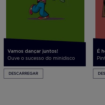
Vamos dançar juntos!
É h
Ouve o sucesso do minidisco
Pin
DESCARREGAR
DE