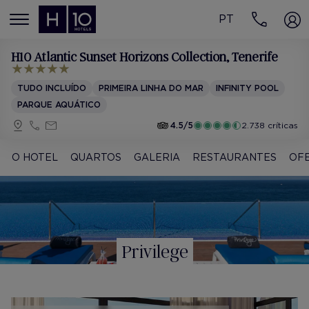
PT
MENÚ
H10 Atlantic Sunset Horizons Collection
, Tenerife
TUDO INCLUÍDO
PRIMEIRA LINHA DO MAR
INFINITY POOL
PARQUE AQUÁTICO
4.5/5
2.738 críticas
O HOTEL
QUARTOS
GALERIA
RESTAURANTES
OF
Privilege