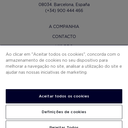
08034. Barcelona, España
(+34) 900 444 466
A COMPANHIA
CONTACTO
H10 PRO
Ao clicar em "Aceitar todos os cookies", concorda com o
SALA DE IMPRENSA
armazenamento de cookies no seu dispositivo para
melhorar a navegação no site, analisar a utilização do site e
MAPA DO SITE
ajudar nas nossas iniciativas de marketing.
CONDIÇOES CONTRATAÇAO
COOKIES
POLÍTICA DE PRIVACIDADE
Aceitar todos os cookies
NOTA LEGAL
Definições de cookies
CANAL DE DENÚNCIAS
TRABALHA CONNOSCO
PROCURAR
Rejeitar Todos