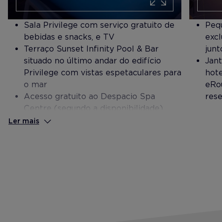
Sala Privilege com serviço gratuito de
Pequ
bebidas e snacks, e TV
excl
Terraço Sunset Infinity Pool & Bar
junt
situado no último andar do edifício
Jant
Privilege com vistas espetaculares para
hote
o mar
e Ro
Acesso gratuito ao Despacio Spa
rese
Centre (segundo a disponibilidade)
Check-in e check-out personalizado
Ler mais
Check-out tardio (segundo a
disponibilidade)