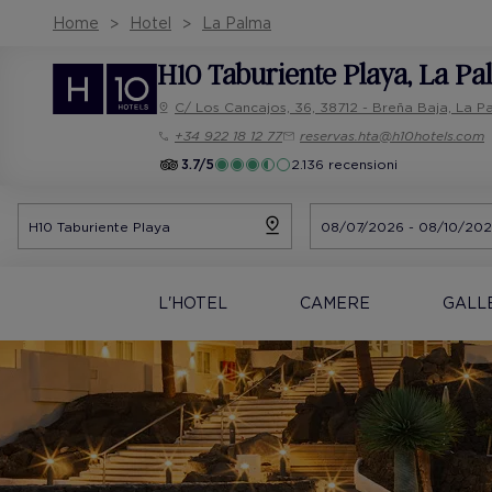
Home
Hotel
La Palma
H10 Taburiente Playa
, La P
C/ Los Cancajos, 36, 38712 - Breña Baja, La P
+34 922 18 12 77
reservas.hta@h10hotels.com
3.7/5
2.136 recensioni
L'HOTEL
CAMERE
GALL