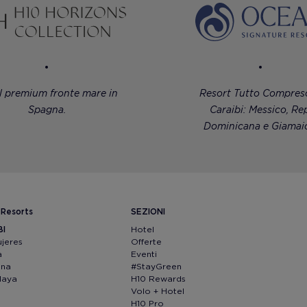
l premium fronte mare in
Resort Tutto Compreso
Spagna.
Caraibi: Messico, Rep
Dominicana e Giamaic
 Resorts
SEZIONI
BI
Hotel
ujeres
Offerte
a
Eventi
ana
#StayGreen
Maya
H10 Rewards
Volo + Hotel
H10 Pro