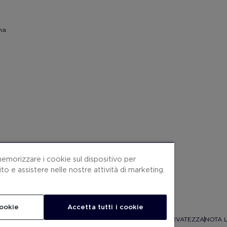
na
memorizzare i cookie sul dispositivo per
sito e assistere nelle nostre attività di marketing.
cookie
Accetta tutti i cookie
ONDIZIONI CONTRATTO
COOKIES
POLITICA SULLA RISERVATEZZA
NOTA 