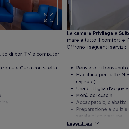
Le
camere Privilege
e
Suit
mare e tutto il comfort e l'e
Offrono i seguenti servizi:
tuito di bar, TV e computer
olazione e Cena con scelta
Pensiero di benvenuto
Macchina per caffè Nes
capsule)
Una bottiglia d'acqua a
e
Menù dei cuscini
cina
Accappatoio, ciabatte, t
Preparazione e pulizia 
serale di couverture
Leggi di più