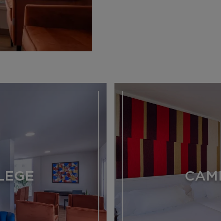
ILEGE
CAME