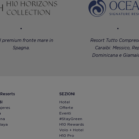
l premium fronte mare in
Resort Tutto Compreso
Spagna.
Caraibi: Messico, Rep
Dominicana e Giamaic
 Resorts
SEZIONI
BI
Hotel
ujeres
Offerte
a
Eventi
ana
#StayGreen
Maya
H10 Rewards
Volo + Hotel
H10 Pro