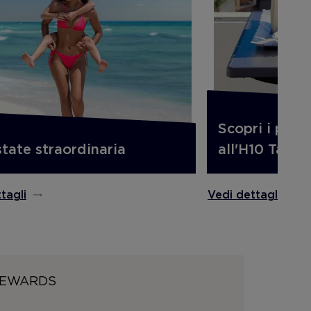
Scopri i pacc
tate straordinaria
all'H10 Tabur
tagli
Vedi dettagli
 REWARDS