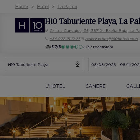
Home
Hotel
La Palma
H10 Taburiente Playa
, La P
C/ Los Cancajos, 36, 38712 - Breña Baja, La P
+34 922 18 12 77
reservas.hta@h10hotels.com
3.7/5
2.137 recensioni
L'HOTEL
CAMERE
GALL