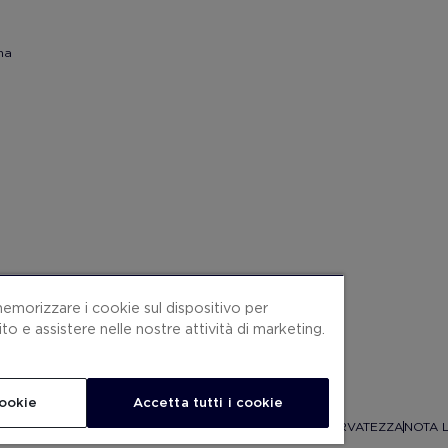
na
memorizzare i cookie sul dispositivo per
sito e assistere nelle nostre attività di marketing.
cookie
Accetta tutti i cookie
ONDIZIONI CONTRATTO
COOKIES
POLITICA SULLA RISERVATEZZA
NOTA 