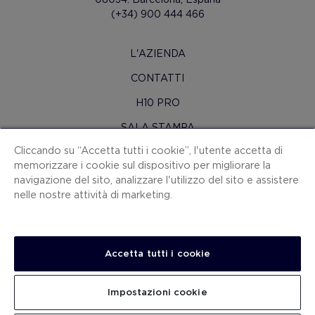
(+34) 900 444 466
L'AZIENDA
CONTATTI
H10 PRO
SALA STAMPA
Cliccando su “Accetta tutti i cookie”, l'utente accetta di
MAPPA SITO
memorizzare i cookie sul dispositivo per migliorare la
CONDIZIONI CONTRATTO
navigazione del sito, analizzare l'utilizzo del sito e assistere
nelle nostre attività di marketing.
COOKIES
POLITICA SULLA RISERVATEZZA
NOTA LEGALE
Accetta tutti i cookie
CANALE PER LE SEGNALAZIONI
Impostazioni cookie
LAVORA CON NOI