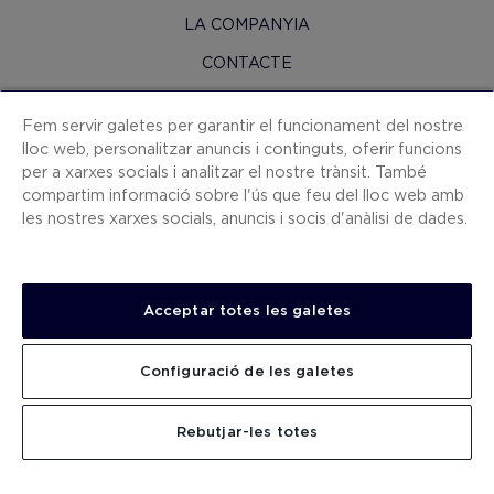
LA COMPANYIA
CONTACTE
H10 PRO
Fem servir galetes per garantir el funcionament del nostre
SALA DE PREMSA
lloc web, personalitzar anuncis i continguts, oferir funcions
per a xarxes socials i analitzar el nostre trànsit. També
MAPA WEB
compartim informació sobre l'ús que feu del lloc web amb
CONDICIONS CONTRACTACIÓ
les nostres xarxes socials, anuncis i socis d'anàlisi de dades.
COOKIES
POLÍTICA DE PRIVACITAT
Acceptar totes les galetes
AVÍS LEGAL
CANAL DE DENÚNCIES
Configuració de les galetes
TREBALLA AMB NOSALTRES
CERCAR
Rebutjar-les totes
.
.
.
.
.