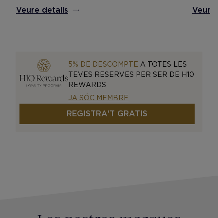
Veure 
Veure detalls
5% DE DESCOMPTE
A TOTES LES
TEVES RESERVES PER SER DE H10
REWARDS
JA SÓC MEMBRE
REGISTRA'T GRATIS