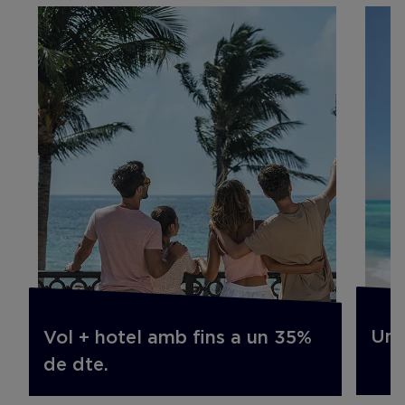
Un 
Vol + hotel amb fins a un 35%
de dte.