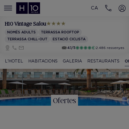
CA
MENÚ
H10 Vintage Salou
NOMÉS ADULTS
TERRASSA ROOFTOP
TERRASSA CHILL-OUT
ESTACIÓ CICLISTA
4.1/5
2.486 ressenyes
L'HOTEL
HABITACIONS
GALERIA
RESTAURANTS
O
Ofertes