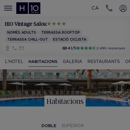
CA
MENÚ
H10 Vintage Salou
NOMÉS ADULTS
TERRASSA ROOFTOP
TERRASSA CHILL-OUT
ESTACIÓ CICLISTA
4.1/5
2.486 ressenyes
L'HOTEL
HABITACIONS
GALERIA
RESTAURANTS
O
Habitacions
DOBLE
SUPERIOR