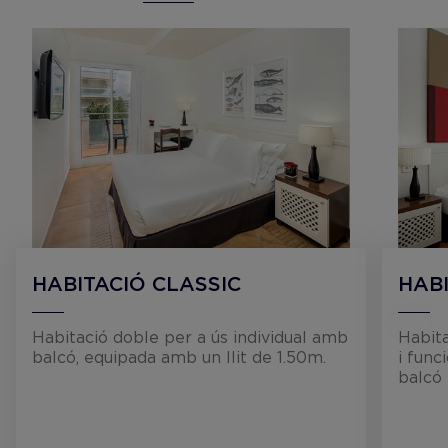
HABITACIÓ CLASSIC
HAB
Habitació doble per a ús individual amb
Habit
balcó, equipada amb un llit de 1.50m.
i func
balcó 