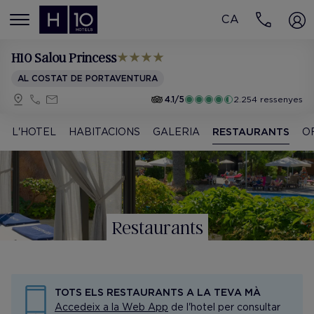
CA
MENÚ
H10 Salou Princess
AL COSTAT DE PORTAVENTURA
4.1/5
2.254 ressenyes
L'HOTEL
HABITACIONS
GALERIA
RESTAURANTS
O
Restaurants
TOTS ELS RESTAURANTS A LA TEVA MÀ
Accedeix a la Web App
de l'hotel per consultar