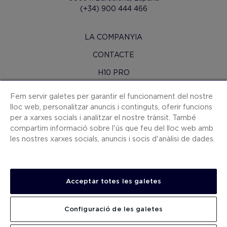
(+34) 900 444 466
LA COMPANYIA
CONTACTE
H10 PRO
SALA DE PREMSA
Fem servir galetes per garantir el funcionament del nostre
lloc web, personalitzar anuncis i continguts, oferir funcions
MAPA WEB
per a xarxes socials i analitzar el nostre trànsit. També
CONDICIONS CONTRACTACIÓ
compartim informació sobre l'ús que feu del lloc web amb
les nostres xarxes socials, anuncis i socis d'anàlisi de dades.
COOKIES
POLÍTICA DE PRIVACITAT
AVÍS LEGAL
Acceptar totes les galetes
CANAL DE DENÚNCIES
Configuració de les galetes
TREBALLA AMB NOSALTRES