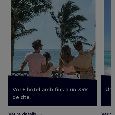
Un 
Vol + hotel amb fins a un 35%
de dte.
Veure 
Veure detalls