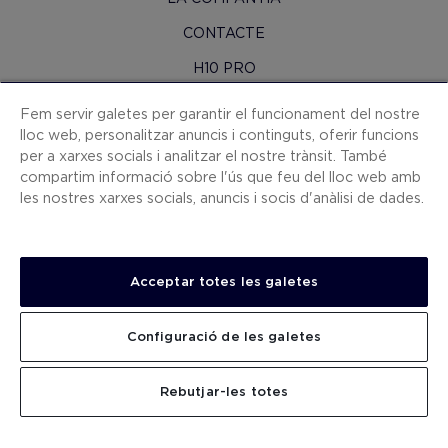
CONTACTE
H10 PRO
SALA DE PREMSA
Fem servir galetes per garantir el funcionament del nostre
lloc web, personalitzar anuncis i continguts, oferir funcions
MAPA WEB
per a xarxes socials i analitzar el nostre trànsit. També
CONDICIONS CONTRACTACIÓ
compartim informació sobre l'ús que feu del lloc web amb
les nostres xarxes socials, anuncis i socis d'anàlisi de dades.
COOKIES
POLÍTICA DE PRIVACITAT
AVÍS LEGAL
Acceptar totes les galetes
CANAL DE DENÚNCIES
Configuració de les galetes
TREBALLA AMB NOSALTRES
.
.
CERCAR
Rebutjar-les totes