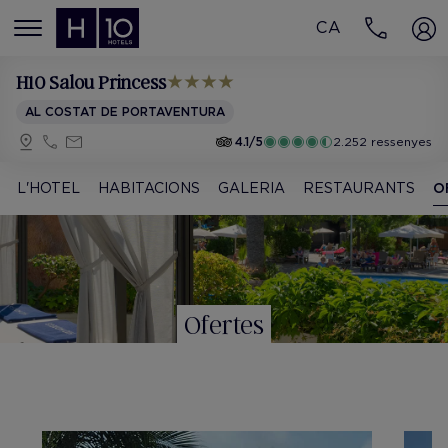
CA
MENÚ
H10 Salou Princess
AL COSTAT DE PORTAVENTURA
4.1/5
2.252 ressenyes
L'HOTEL
HABITACIONS
GALERIA
RESTAURANTS
O
Ofertes