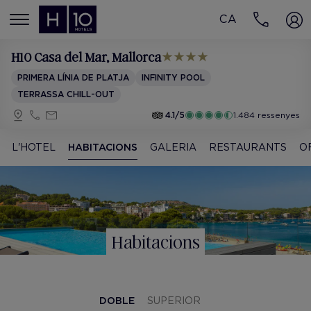
CA
MENÚ
H10 Casa del Mar
, Mallorca
PRIMERA LÍNIA DE PLATJA
INFINITY POOL
TERRASSA CHILL-OUT
4.1/5
1.484 ressenyes
L'HOTEL
HABITACIONS
GALERIA
RESTAURANTS
O
Habitacions
DOBLE
SUPERIOR