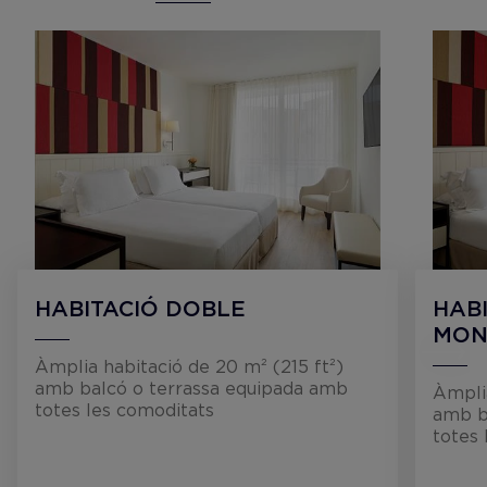
HABITACIÓ DOBLE
HABI
MON
Àmplia habitació de 20 m² (215 ft²)
amb balcó o terrassa equipada amb
Àmplia
totes les comoditats
amb b
totes 