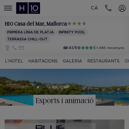
CA
MENÚ
H10 Casa del Mar
, Mallorca
PRIMERA LÍNIA DE PLATJA
INFINITY POOL
TERRASSA CHILL-OUT
4.1/5
1.485 ressenyes
L'HOTEL
HABITACIONS
GALERIA
RESTAURANTS
O
Esports i animació