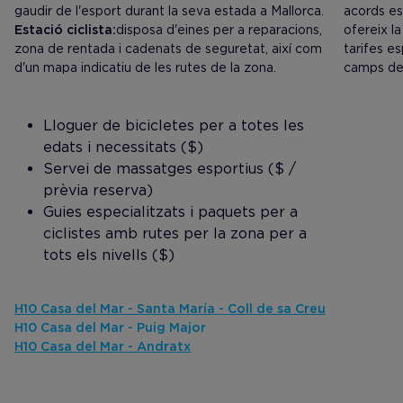
gaudir de l'esport durant la seva estada a Mallorca.
acords esp
Estació ciclista:
disposa d'eines per a reparacions,
ofereix l
zona de rentada i cadenats de seguretat, així com
tarifes es
d'un mapa indicatiu de les rutes de la zona.
camps de 
Lloguer de bicicletes per a totes les
edats i necessitats ($)
Servei de massatges esportius ($ /
prèvia reserva)
Guies especialitzats i paquets per a
ciclistes amb rutes per la zona per a
tots els nivells ($)
H10 Casa del Mar - Santa María - Coll de sa Creu
H10 Casa del Mar - Puig Major
H10 Casa del Mar - Andratx