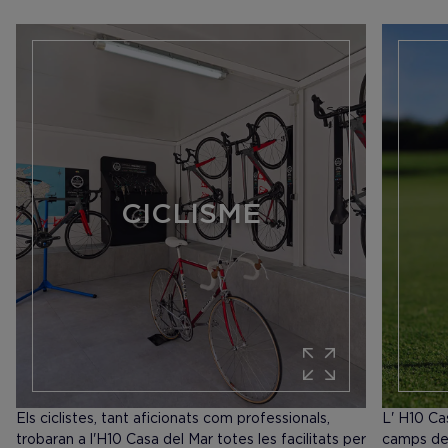
CICLISME
Els ciclistes, tant aficionats com professionals,
L' H10 Ca
trobaran a l'H10 Casa del Mar totes les facilitats per
camps de g