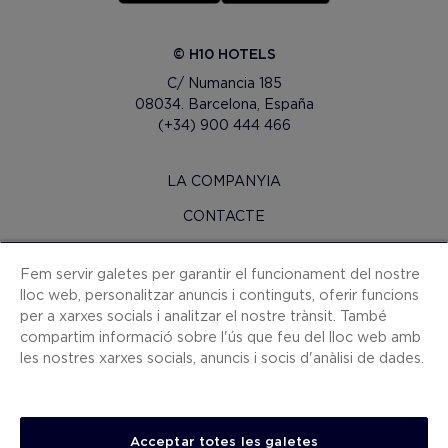
© H10 HOTELS
C/ Numancia 185
08034. Barcelona, España
(+34) 900 444 466
LA COMPANYIA
CONTACTE
H10 PRO
Fem servir galetes per garantir el funcionament del nostre
SALA DE PREMSA
lloc web, personalitzar anuncis i continguts, oferir funcions
per a xarxes socials i analitzar el nostre trànsit. També
MAPA WEB
compartim informació sobre l'ús que feu del lloc web amb
CONDICIONS CONTRACTACIÓ
les nostres xarxes socials, anuncis i socis d'anàlisi de dades.
COOKIES
POLÍTICA DE PRIVACITAT
Acceptar totes les galetes