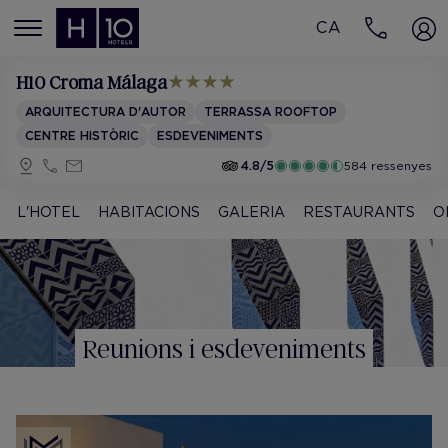
CA
MENÚ
H10 Croma Málaga
ARQUITECTURA D'AUTOR
TERRASSA ROOFTOP
CENTRE HISTÒRIC
ESDEVENIMENTS
4.8/5
584 ressenyes
L'HOTEL
HABITACIONS
GALERIA
RESTAURANTS
O
Reunions i esdeveniments