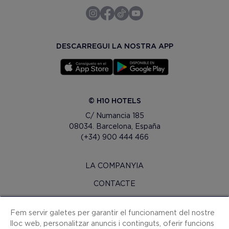
DESCARREGUI LA NOSTRA APP
© H10 HOTELS
C/ Numancia 185
08034. Barcelona, España
(+34) 900 444 466
LA COMPANYIA
CONTACTE
H10 PRO
Fem servir galetes per garantir el funcionament del nostre
SALA DE PREMSA
lloc web, personalitzar anuncis i continguts, oferir funcions