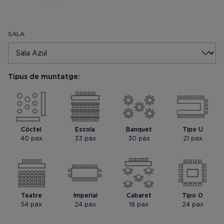
SALA
Tipus de muntatge:
Mostrar foto
Mostrar foto
Còctel
Escola
Banquet
Tipo U
40 pax
33 pax
30 pax
21 pax
Teatre
Imperial
Cabaret
Tipo O
54 pax
24 pax
18 pax
24 pax