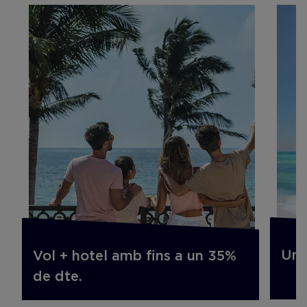
Un 
Vol + hotel amb fins a un 35%
de dte.