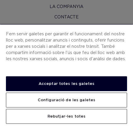
LA COMPANYIA
CONTACTE
H10 PRO
Fem servir galetes per garantir el funcionament del nostre
SALA DE PREMSA
lloc web, personalitzar anuncis i continguts, oferir funcions
per a xarxes socials i analitzar el nostre trànsit. També
MAPA WEB
compartim informació sobre l'ús que feu del lloc web amb
CONDICIONS CONTRACTACIÓ
les nostres xarxes socials, anuncis i socis d'anàlisi de dades.
COOKIES
POLÍTICA DE PRIVACITAT
Acceptar totes les galetes
AVÍS LEGAL
CANAL DE DENÚNCIES
Configuració de les galetes
TREBALLA AMB NOSALTRES
CERCAR
Rebutjar-les totes
.
.