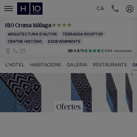
CA
MENÚ
H10 Croma Málaga
ARQUITECTURA D'AUTOR
TERRASSA ROOFTOP
CENTRE HISTÒRIC
ESDEVENIMENTS
4.8/5
584 ressenyes
L'HOTEL
HABITACIONS
GALERIA
RESTAURANTS
O
Ofertes