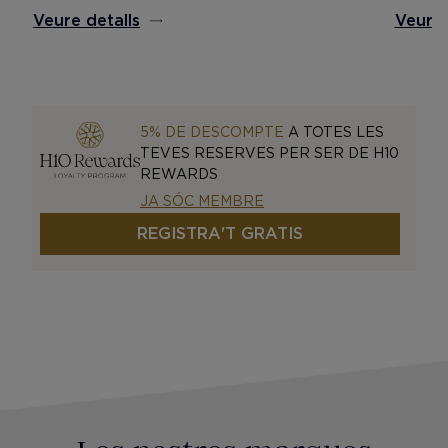
Veure 
Veure detalls
5% DE DESCOMPTE
A TOTES LES
TEVES RESERVES PER SER DE H10
REWARDS
JA SÓC MEMBRE
REGISTRA'T GRATIS