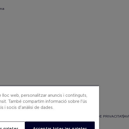
ona
 lloc web, personalitzar anuncis i continguts,
trànsit. També compartim informació sobre l'ús
s i socis d'anàlisi de dades.
 WEB
CONDICIONS CONTRACTACIÓ
COOKIES
POLÍTICA DE PRIVACITAT
AV
.
.
s galetes
Acceptar totes les galetes