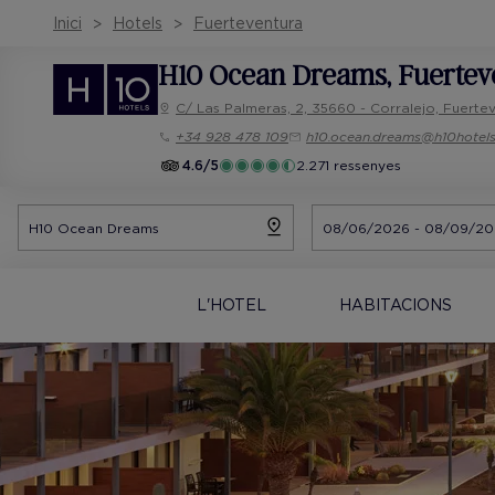
Inici
Hotels
Fuerteventura
H10 Ocean Dreams
, Fuerte
C/ Las Palmeras, 2, 35660 - Corralejo, Fuerte
+34 928 478 109
h10.ocean.dreams@h10hotel
4.6/5
2.271 ressenyes
L'HOTEL
HABITACIONS