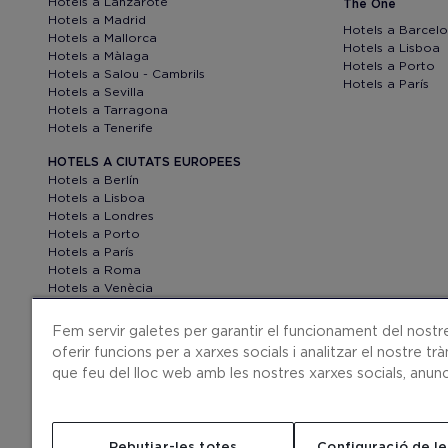
Hotels a Lanzarote
The One
Hotels a Madrid
Hotels a Barcel
Hotels a Mallorca
Hotels a Lisboa
Hotels a Màlaga
Hotels a Porto
Hotels a Salou - Cambrils
Hotels a París
Hotels a Sevilla
Hotels a Tarragona
Hotels a Tenerife
HOTELS A CIUTATS EUROPEES
Hotels a Berlín
Hotels a Lisboa
Hotels a Londres
Hotels a Porto
Hotels a París
Hotels a Roma
Hotels a Venècia
Fem servir galetes per garantir el funcionament del nostre
oferir funcions per a xarxes socials i analitzar el nostre 
que feu del lloc web amb les nostres xarxes socials, anunci
LA COMPANYIA
CONTACTE
H10 PRO
SALA DE PREMSA
MAPA
Rebutjar-les totes
Configuració de le