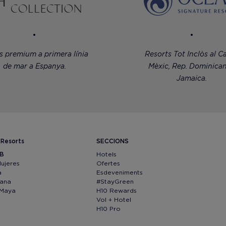
s premium a primera línia
Resorts Tot Inclòs al Ca
de mar a Espanya.
Mèxic, Rep. Dominican
Jamaica.
 Resorts
SECCIONS
IB
Hotels
Mujeres
Ofertes
a
Esdeveniments
Cana
#StayGreen
 Maya
H10 Rewards
Vol + Hotel
H10 Pro