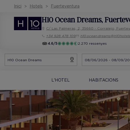
Inici
Hotels
Fuerteventura
H10 Ocean Dreams
, Fuerte
C/ Las Palmeras, 2, 35660 - Corralejo, Fuerte
+34 928 478 109
h10.ocean.dreams@h10hotel
4.6/5
2.270 ressenyes
L'HOTEL
HABITACIONS