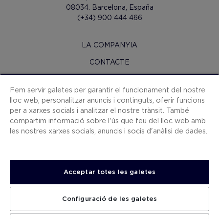
08034. Barcelona, España
(+34) 900 444 466
LA COMPANYIA
CONTACTE
H10 PRO
Fem servir galetes per garantir el funcionament del nostre
SALA DE PREMSA
lloc web, personalitzar anuncis i continguts, oferir funcions
per a xarxes socials i analitzar el nostre trànsit. També
MAPA WEB
compartim informació sobre l'ús que feu del lloc web amb
CONDICIONS CONTRACTACIÓ
les nostres xarxes socials, anuncis i socis d'anàlisi de dades.
COOKIES
POLÍTICA DE PRIVACITAT
Acceptar totes les galetes
AVÍS LEGAL
CANAL DE DENÚNCIES
Configuració de les galetes
TREBALLA AMB NOSALTRES