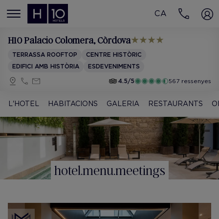
CA
MENÚ
H10 Palacio Colomera
, Còrdova
TERRASSA ROOFTOP
CENTRE HISTÒRIC
EDIFICI AMB HISTÒRIA
ESDEVENIMENTS
4.5/5
567 ressenyes
L'HOTEL
HABITACIONS
GALERIA
RESTAURANTS
O
hotel.menu.meetings