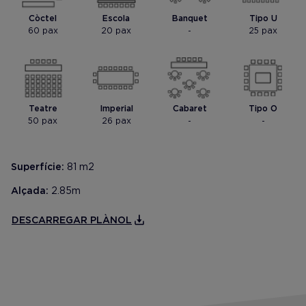
Mostrar foto
Mostrar foto
Còctel
Escola
Banquet
Tipo U
60 pax
20 pax
-
25 pax
Teatre
Imperial
Cabaret
Tipo O
50 pax
26 pax
-
-
Superfície:
81 m2
Alçada:
2.85m
DESCARREGAR PLÀNOL