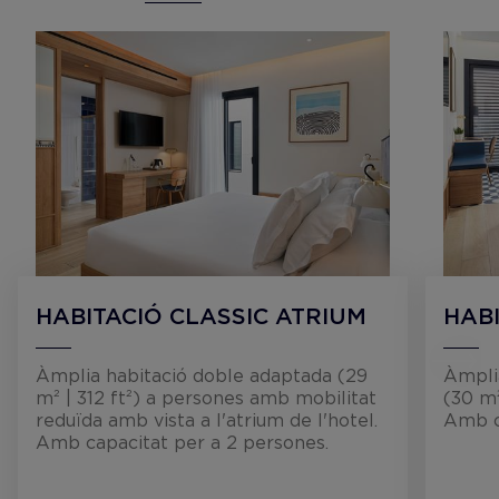
HABITACIÓ CLASSIC ATRIUM
HABI
Àmplia habitació doble adaptada (29
Àmplia
m² | 312 ft²) a persones amb mobilitat
(30 m²
reduïda amb vista a l'atrium de l'hotel.
Amb c
Amb capacitat per a 2 persones.