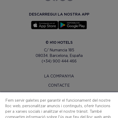
DESCARREGUI LA NOSTRA APP
© H10 HOTELS
C/ Numancia 185
08034. Barcelona, España
(+34) 900 444 466
LA COMPANYIA
CONTACTE
H10 PRO
Fem servir galetes per garantir el funcionament del nostre
SALA DE PREMSA
lloc web, personalitzar anuncis i continguts, oferir funcions
per a xarxes socials i analitzar el nostre trànsit. També
MAPA WEB
compartim informació sobre l'ús que feu del lloc web amb