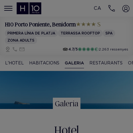
CA
MENÚ
H10 Porto Poniente
, Benidorm
PRIMERA LÍNIA DE PLATJA
TERRASSA ROOFTOP
SPA
ZONA ADULTS
4.7/5
2.263 ressenyes
L'HOTEL
HABITACIONS
GALERIA
RESTAURANTS
O
Galeria
Hotel