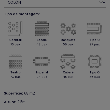
Tipo de montagem:
Mostrar foto
Mostrar foto
Cocktail
Escola
Banquete
Tipo U
75 pax
48 pax
56 pax
27 pax
Teatro
Imperial
Cabaré
Tipo O
73 pax
24 pax
45 pax
36 pax
Superfície:
68 m2
Altura:
2.5m