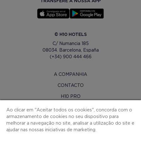
TRANSFERE A NOSSA APP
© H10 HOTELS
C/ Numancia 185
08034. Barcelona, España
(+34) 900 444 466
A COMPANHIA
CONTACTO
H10 PRO
SALA DE IMPRENSA
Ao clicar em "Aceitar todos os cookies", concorda com o
armazenamento de cookies no seu dispositivo para
MAPA DO SITE
melhorar a navegação no site, analisar a utilização do site e
CONDIÇOES CONTRATAÇAO
ajudar nas nossas iniciativas de marketing.
COOKIES