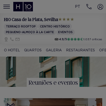
PT
MENÚ
H10 Casa de la Plata
, Sevilha
TERRAÇO ROOFTOP
CENTRO HISTÓRICO
PEQUENO-ALMOÇO À LA CARTE
EVENTOS
4.9/5
1.037 críticas
O HOTEL
QUARTOS
GALERIA
RESTAURANTES
OF
Reuniões e eventos