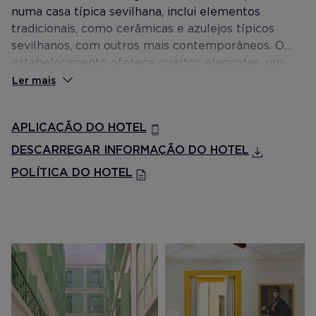
numa casa típica sevilhana, inclui elementos
tradicionais, como cerâmicas e azulejos típicos
sevilhanos, com outros mais contemporâneos. O
estabelecimento oferece quartos elegantes, um
terraço impressionante com plunge pool e vistas
Ler mais
panorâmicas da cidade, um restaurante para
pequenos-almoços com acesso a um pátio típico
APLICAÇÃO DO HOTEL
andaluz exclusivo, um bar no lobby e diferentes
espaços para reuniões e eventos.
DESCARREGAR INFORMAÇÃO DO HOTEL
POLÍTICA DO HOTEL