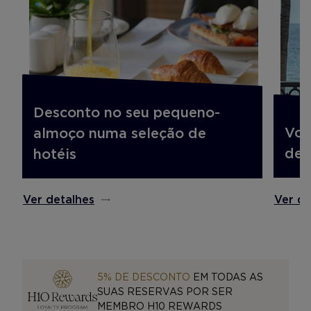
Desconto no seu pequeno-
Voo
almoço numa seleção de
des
hotéis
Ver de
Ver detalhes
5% DE DESCONTO
EM TODAS AS
SUAS RESERVAS POR SER
MEMBRO H10 REWARDS