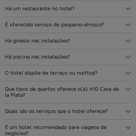
Há um restaurante no hotel?
Mais Informação
É oferecido serviço de pequeno-almoço?
Mais Informação
Há ginásio nas instalações?
Mais Informação
Há piscina nas instalações?
Mais Informação
O hotel dispõe de terraço ou rooftop?
Mais Informação
Que tipos de quartos oferece o(a) H10 Casa de
la Plata?
Mais Informação
Quais são os serviços que o hotel oferece?
Mais Informação
É um hotel recomendado para viagens de
negócios?
Mais Informação