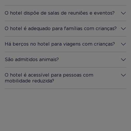
O hotel dispõe de salas de reuniões e eventos?
Mais Informação
O hotel é adequado para famílias com crianças?
Mais Informação
Há berços no hotel para viagens com crianças?
Mais Informação
São admitidos animais?
Mais Informação
O hotel é acessível para pessoas com
mobilidade reduzida?
Mais Informação