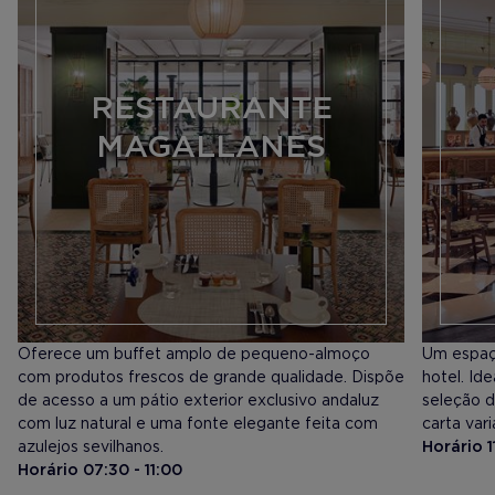
RESTAURANTE
MAGALLANES
Oferece um buffet amplo de pequeno-almoço
​Um espaç
com produtos frescos de grande qualidade. Dispõe
hotel. Id
de acesso a um pátio exterior exclusivo andaluz
seleção d
com luz natural e uma fonte elegante feita com
carta var
azulejos sevilhanos.
Horário 1
Horário 07:30 - 11:00