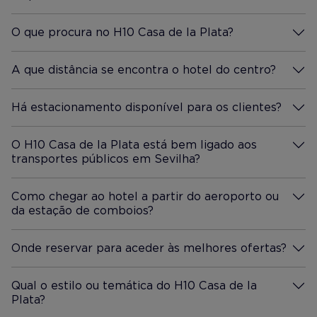
Mais Informação
O que procura no H10 Casa de la Plata?
Mais Informação
A que distância se encontra o hotel do centro?
Mais Informação
Há estacionamento disponível para os clientes?
Mais Informação
O H10 Casa de la Plata está bem ligado aos
transportes públicos em Sevilha?
Mais Informação
Como chegar ao hotel a partir do aeroporto ou
da estação de comboios?
Mais Informação
Onde reservar para aceder às melhores ofertas?
Mais Informação
Qual o estilo ou temática do H10 Casa de la
Plata?
Mais Informação