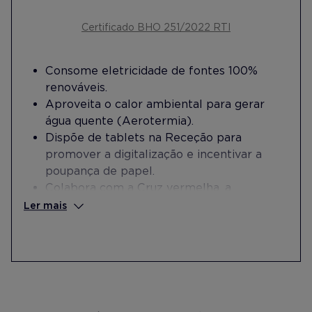
Certificado BHO 251/2022 RTI
Consome eletricidade de fontes 100%
renováveis.
Aproveita o calor ambiental para gerar
água quente (Aerotermia).
Dispõe de tablets na Receção para
promover a digitalização e incentivar a
poupança de papel.
Colabora com a Cruz vermelha, a
Associação Asperger e a Fundación Don
Ler mais
Bosco para estágios no Departamento de
Limpeza.
Doa mobiliário de quartos à Cáritas.