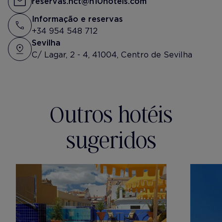
reservas.hct@h10hotels.com
organizar todo. Estuvimos alojados
en el H10 Casa de la Plata. Os dejo
Informação e reservas
varías fotos para que veáis cómo
+34 954 548 712
era el hotel. Ansiando volver a
Sevilha
esos desayunos en ese patio
verde tan bonito!
C/ Lagar, 2 - 4, 41004, Centro de Sevilha
😍🙏🏻😍
Outros hotéis
sugeridos