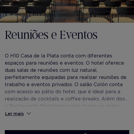
Reuniões e Eventos
O H10 Casa de la Plata conta com diferentes
espaços para reuniões e eventos. O hotel oferece
duas salas de reuniões com luz natural,
perfeitamente equipadas para realizar reuniões de
trabalho e eventos privados. O salão Colón conta
com acesso ao pátio do hotel, que é ideal para a
realização de cocktails e coffee-breaks. Além disso,
o Restaurante Magallanes pode tornar-se numa
sala para comemorações. O Rooftop Bar no último
Ler mais
andar é ideal para pequenos cocktails e reuniões
mais informais.