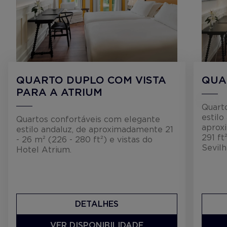
QUARTO DUPLO COM VISTA
QUA
PARA A ATRIUM
Quart
estilo
Quartos confortáveis ​​com elegante
aprox
estilo andaluz, de aproximadamente 21
291 ft
- 26 m² (226 - 280 ft²) e vistas do
Sevilh
Hotel Atrium.
DETALHES
VER DISPONIBILIDADE