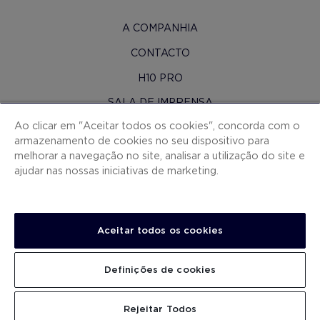
A COMPANHIA
CONTACTO
H10 PRO
SALA DE IMPRENSA
Ao clicar em "Aceitar todos os cookies", concorda com o
MAPA DO SITE
armazenamento de cookies no seu dispositivo para
CONDIÇOES CONTRATAÇAO
melhorar a navegação no site, analisar a utilização do site e
ajudar nas nossas iniciativas de marketing.
COOKIES
POLÍTICA DE PRIVACIDADE
NOTA LEGAL
Aceitar todos os cookies
CANAL DE DENÚNCIAS
Definições de cookies
TRABALHA CONNOSCO
.
.
.
.
PROCURAR
Rejeitar Todos