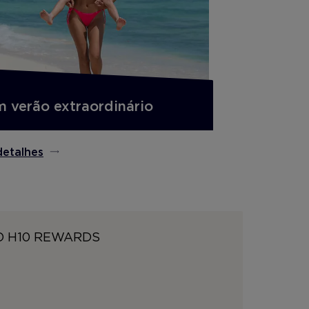
 verão extraordinário
detalhes
O H10 REWARDS