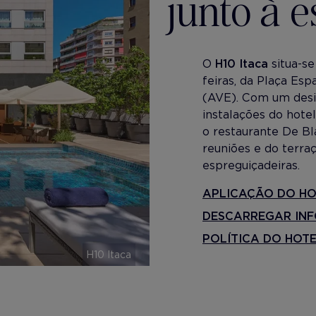
junto à 
O
H10 Itaca
situa-se
feiras, da Plaça Es
(AVE). Com um desig
instalações do hote
o restaurante De Bl
reuniões e do terra
espreguiçadeiras.
APLICAÇÃO DO HO
DESCARREGAR IN
POLÍTICA DO HOT
H10 Itaca