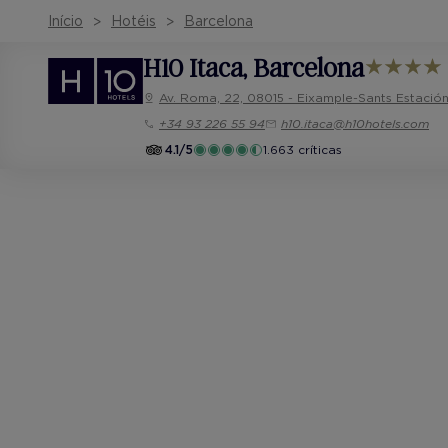
Início
Hotéis
Barcelona
H10 Itaca
, Barcelona
Av. Roma, 22, 08015 - Eixample-Sants Estació
+34 93 226 55 94
h10.itaca@h10hotels.com
4.1/5
1.663 críticas