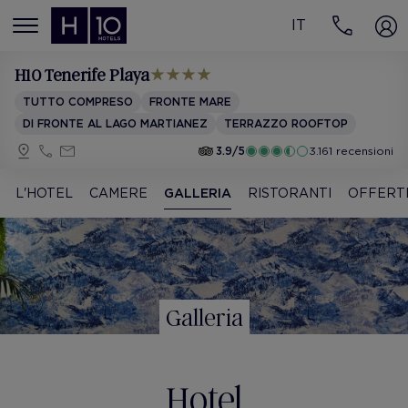
IT
MENÚ
H10 Tenerife Playa
TUTTO COMPRESO
FRONTE MARE
DI FRONTE AL LAGO MARTIANEZ
TERRAZZO ROOFTOP
3.9/5
3.161 recensioni
L'HOTEL
CAMERE
GALLERIA
RISTORANTI
OFFERT
Galleria
Hotel