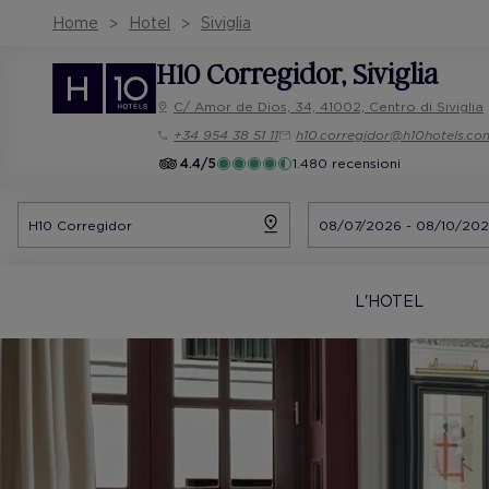
Home
Hotel
Siviglia
H10 Corregidor
, Siviglia
C/ Amor de Dios, 34, 41002, Centro di Siviglia
+34 954 38 51 11
h10.corregidor@h10hotels.co
4.4/5
1.480 recensioni
L'HOTEL