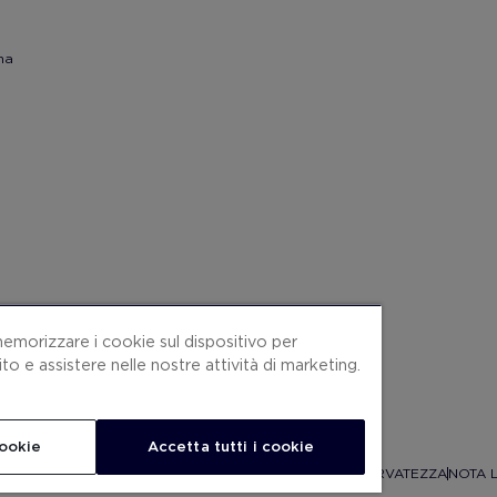
na
memorizzare i cookie sul dispositivo per
sito e assistere nelle nostre attività di marketing.
cookie
Accetta tutti i cookie
ONDIZIONI CONTRATTO
COOKIES
POLITICA SULLA RISERVATEZZA
NOTA 