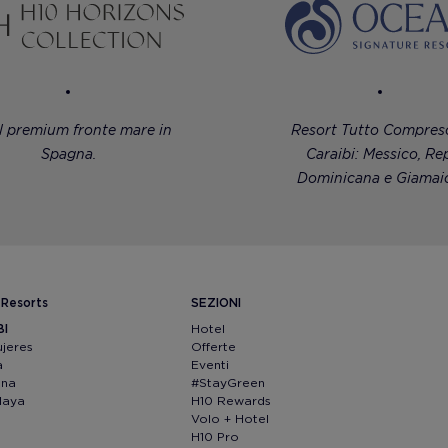
l premium fronte mare in
Resort Tutto Compreso
Spagna.
Caraibi: Messico, Rep
Dominicana e Giamaic
 Resorts
SEZIONI
BI
Hotel
ujeres
Offerte
a
Eventi
ana
#StayGreen
Maya
H10 Rewards
Volo + Hotel
H10 Pro