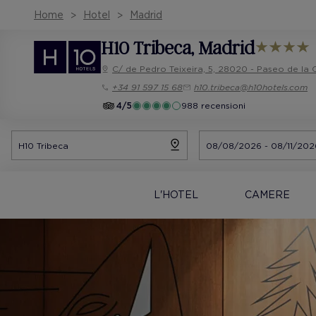
Home
Hotel
Madrid
H10 Tribeca
, Madrid
C/ de Pedro Teixeira, 5, 28020 - Paseo de la 
+34 91 597 15 68
h10.tribeca@h10hotels.com
4/5
988 recensioni
L'HOTEL
CAMERE