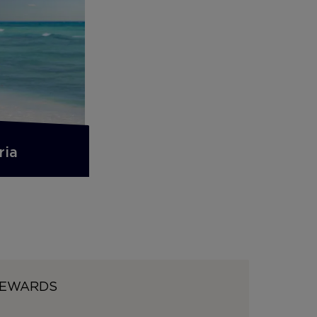
ria
 REWARDS