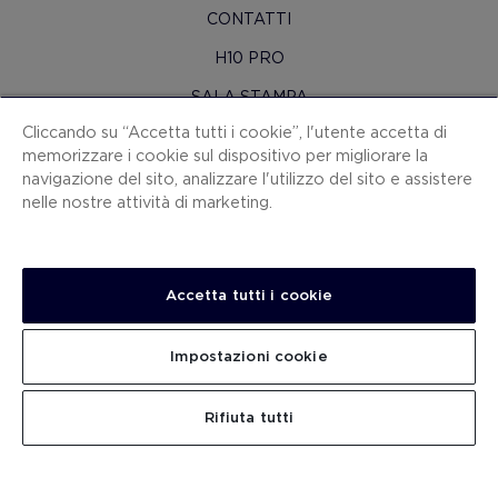
CONTATTI
H10 PRO
SALA STAMPA
Cliccando su “Accetta tutti i cookie”, l'utente accetta di
MAPPA SITO
memorizzare i cookie sul dispositivo per migliorare la
CONDIZIONI CONTRATTO
navigazione del sito, analizzare l'utilizzo del sito e assistere
nelle nostre attività di marketing.
COOKIES
POLITICA SULLA RISERVATEZZA
NOTA LEGALE
Accetta tutti i cookie
CANALE PER LE SEGNALAZIONI
Impostazioni cookie
LAVORA CON NOI
.
.
CERCA
Rifiuta tutti