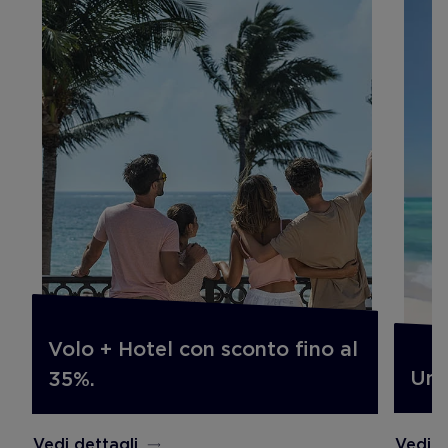
Volo + Hotel con sconto fino al
Un'
35%.
Vedi d
Vedi dettagli