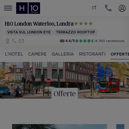
IT
MENÚ
H10 London Waterloo
, Londra
VISTA SUL LONDON EYE
TERRAZZO ROOFTOP
4.4/5
4.760 recensioni
L'HOTEL
CAMERE
GALLERIA
RISTORANTI
OFFERT
Offerte