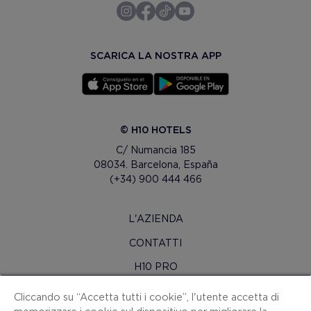
SCARICA LA NOSTRA APP
© H10 HOTELS
C/ Numancia 185
08034. Barcelona, España
(+34) 900 444 466
L'AZIENDA
CONTATTI
H10 PRO
SALA STAMPA
Cliccando su “Accetta tutti i cookie”, l'utente accetta di