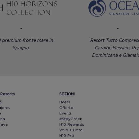
l premium fronte mare in
Resort Tutto Compreso
Spagna.
Caraibi: Messico, Rep
Dominicana e Giamaic
 Resorts
SEZIONI
BI
Hotel
ujeres
Offerte
a
Eventi
ana
#StayGreen
Maya
H10 Rewards
Volo + Hotel
H10 Pro