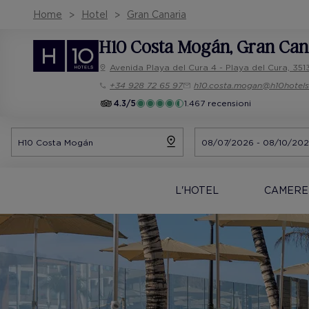
Home
Hotel
Gran Canaria
H10 Costa Mogán
, Gran Can
Avenida Playa del Cura 4 - Playa del Cura, 35
+34 928 72 65 97
h10.costa.mogan@h10hotel
4.3/5
1.467 recensioni
L'HOTEL
CAMERE