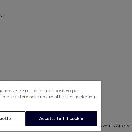
na
memorizzare i cookie sul dispositivo per
sito e assistere nelle nostre attività di marketing.
cookie
Accetta tutti i cookie
ONDIZIONI CONTRATTO
COOKIES
POLITICA SULLA RISERVATEZZA
NOTA 