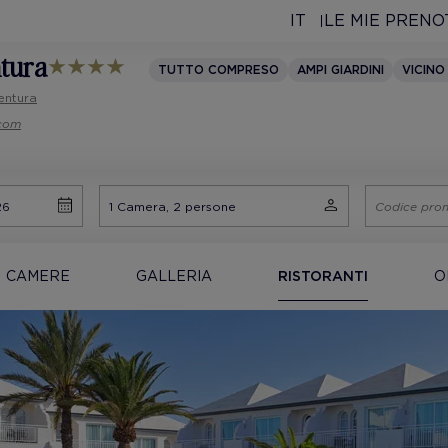
IT
LE MIE PRENO
ntura
TUTTO COMPRESO
AMPI GIARDINI
VICINO
entura
.com
CAMERE
GALLERIA
RISTORANTI
O