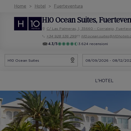
Home
Hotel
Fuerteventura
H10 Ocean Suites
, Fuerteve
C/ Las Palmeras, 1, 35660 - Corralejo, Fuertev
+34 928 536 299
h10.ocean.suites@h10hotels
4.3/5
3.624 recensioni
L'HOTEL