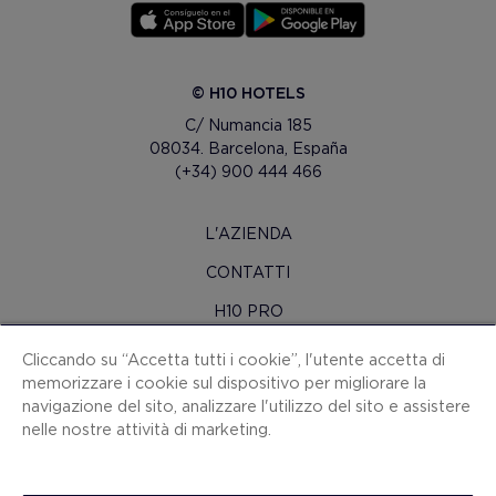
© H10 HOTELS
C/ Numancia 185
08034. Barcelona, España
(+34) 900 444 466
L'AZIENDA
CONTATTI
H10 PRO
SALA STAMPA
Cliccando su “Accetta tutti i cookie”, l'utente accetta di
memorizzare i cookie sul dispositivo per migliorare la
MAPPA SITO
navigazione del sito, analizzare l'utilizzo del sito e assistere
CONDIZIONI CONTRATTO
nelle nostre attività di marketing.
COOKIES