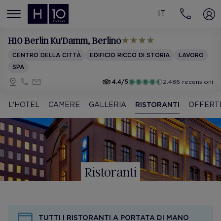
IT
MENÚ
H10 Berlin Ku'Damm
, Berlino
CENTRO DELLA CITTÀ
EDIFICIO RICCO DI STORIA
LAVORO
SPA
4.4/5
2.486 recensioni
L'HOTEL
CAMERE
GALLERIA
RISTORANTI
OFFERT
Ristoranti
TUTTI I RISTORANTI A PORTATA DI MANO