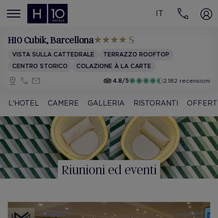
IT
MENÚ
H10 Cubik
, Barcellona
VISTA SULLA CATTEDRALE
TERRAZZO ROOFTOP
CENTRO STORICO
COLAZIONE À LA CARTE
4.8/5
2.182 recensioni
L'HOTEL
CAMERE
GALLERIA
RISTORANTI
OFFERT
Riunioni ed eventi