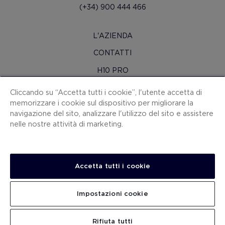
(+34) 900 444 466
L'AZIENDA
CONTATTI
H10 PRO
SALA STAMPA
Cliccando su “Accetta tutti i cookie”, l'utente accetta di
memorizzare i cookie sul dispositivo per migliorare la
MAPPA SITO
navigazione del sito, analizzare l'utilizzo del sito e assistere
CONDIZIONI CONTRATTO
nelle nostre attività di marketing.
COOKIES
POLITICA SULLA RISERVATEZZA
Accetta tutti i cookie
NOTA LEGALE
CANALE PER LE SEGNALAZIONI
Impostazioni cookie
LAVORA CON NOI
CERCA
Rifiuta tutti