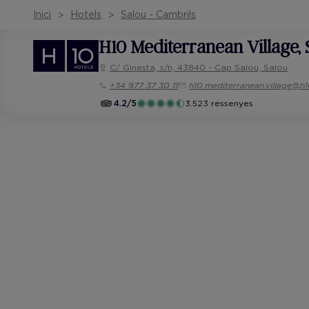
Inici
Hotels
Salou - Cambrils
H10 Mediterranean Village
,
C/ Ginesta, s/n, 43840 - Cap Salou, Salou
+34 977 37 30 11
h10.mediterranean.village@h
4.2/5
3.523 ressenyes