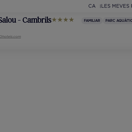
CA
LES MEVES
 Salou - Cambrils
FAMILIAR
PARC AQUÀTI
10hotels.com