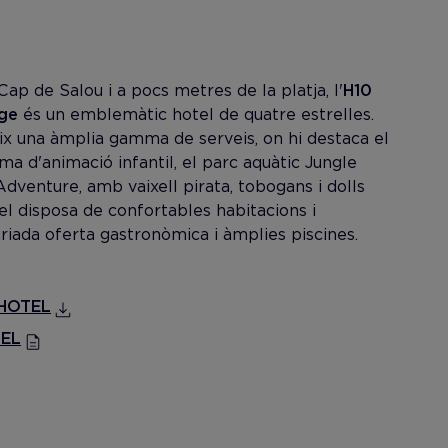
Cap de Salou i a pocs metres de la platja, l'
H10
age
és un emblemàtic hotel de quatre estrelles.
ix una àmplia gamma de serveis, on hi destaca el
a d'animació infantil, el parc aquàtic Jungle
Adventure, amb vaixell pirata, tobogans i dolls
tel disposa de confortables habitacions i
riada oferta gastronòmica i àmplies piscines.
'HOTEL
TEL