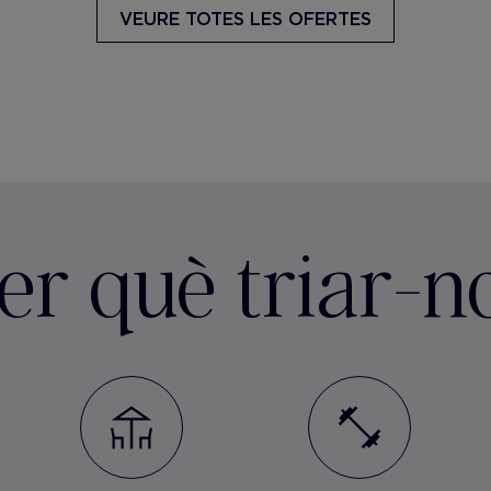
VEURE TOTES LES OFERTES
er què triar-n