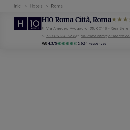
Inici
Hotels
Roma
H10 Roma Città
, Roma
Via Amedeo Avogadro, 35, 00146 - Quartiere
+39 06 556 52 15
h10.roma.citta@h10hotels.c
4.3/5
2.924 ressenyes