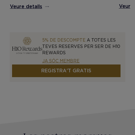
Veure 
Veure detalls
5% DE DESCOMPTE
A TOTES LES
TEVES RESERVES PER SER DE H10
REWARDS
JA SÓC MEMBRE
REGISTRA'T GRATIS