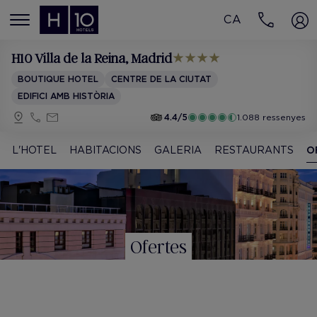
CA
MENÚ
H10 Villa de la Reina
, Madrid
BOUTIQUE HOTEL
CENTRE DE LA CIUTAT
EDIFICI AMB HISTÒRIA
4.4/5
1.088 ressenyes
L'HOTEL
HABITACIONS
GALERIA
RESTAURANTS
O
Ofertes