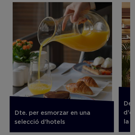
Des
d'e
Dte. per esmorzar en una
la 
selecció d'hotels