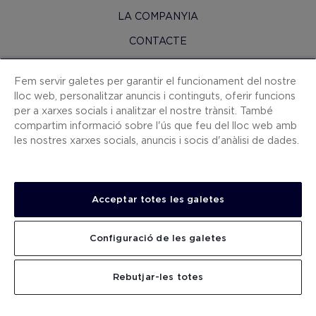
LA COMPANYIA
CONTACTE
H10 PRO
Fem servir galetes per garantir el funcionament del nostre
SALA DE PREMSA
lloc web, personalitzar anuncis i continguts, oferir funcions
per a xarxes socials i analitzar el nostre trànsit. També
MAPA WEB
compartim informació sobre l'ús que feu del lloc web amb
CONDICIONS CONTRACTACIÓ
les nostres xarxes socials, anuncis i socis d'anàlisi de dades.
COOKIES
POLÍTICA DE PRIVACITAT
Acceptar totes les galetes
AVÍS LEGAL
CANAL DE DENÚNCIES
Configuració de les galetes
TREBALLA AMB NOSALTRES
CERCAR
Rebutjar-les totes
.
.
.
.
.