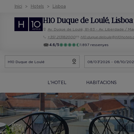
Inici
Hotels
Lisboa
H10 Duque de Loulé
, Lisboa
Av. Duque de Loulé, 81-83 - Av. Liberdade / M
+351 213182000
h10.duque.deloule@h10hotels
4.6/5
1.897 ressenyes
L'HOTEL
HABITACIONS