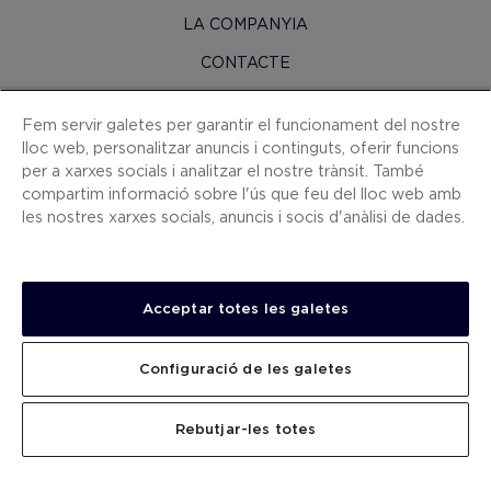
LA COMPANYIA
CONTACTE
H10 PRO
Fem servir galetes per garantir el funcionament del nostre
SALA DE PREMSA
lloc web, personalitzar anuncis i continguts, oferir funcions
per a xarxes socials i analitzar el nostre trànsit. També
MAPA WEB
compartim informació sobre l'ús que feu del lloc web amb
CONDICIONS CONTRACTACIÓ
les nostres xarxes socials, anuncis i socis d'anàlisi de dades.
COOKIES
POLÍTICA DE PRIVACITAT
Acceptar totes les galetes
AVÍS LEGAL
CANAL DE DENÚNCIES
Configuració de les galetes
TREBALLA AMB NOSALTRES
CERCAR
Rebutjar-les totes
.
.
.
.