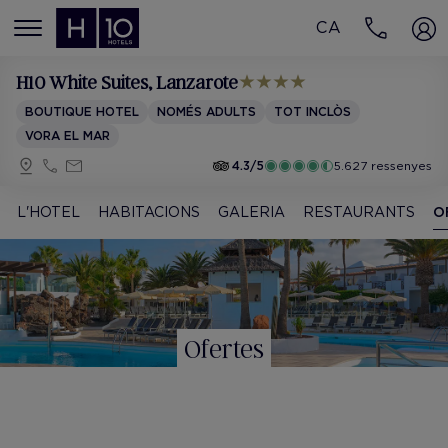
CA
MENÚ
H10 White Suites
, Lanzarote
BOUTIQUE HOTEL
NOMÉS ADULTS
TOT INCLÒS
VORA EL MAR
4.3/5
5.627 ressenyes
L'HOTEL
HABITACIONS
GALERIA
RESTAURANTS
O
Ofertes