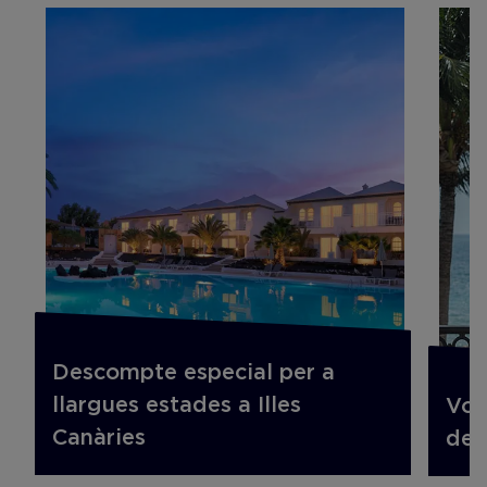
Descompte especial per a
llargues estades a Illes
Vol
Canàries
de 