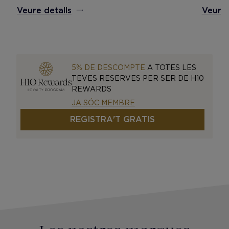
Veure detalls
Veure 
5% DE DESCOMPTE
A TOTES LES
TEVES RESERVES PER SER DE H10
REWARDS
JA SÓC MEMBRE
REGISTRA'T GRATIS