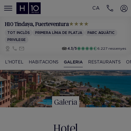
CA
MENÚ
H10 Tindaya
, Fuerteventura
TOT INCLÒS
PRIMERA LÍNIA DE PLATJA
PARC AQUÀTIC
PRIVILEGE
4.3/5
6.227 ressenyes
L'HOTEL
HABITACIONS
GALERIA
RESTAURANTS
O
Galeria
Hotel