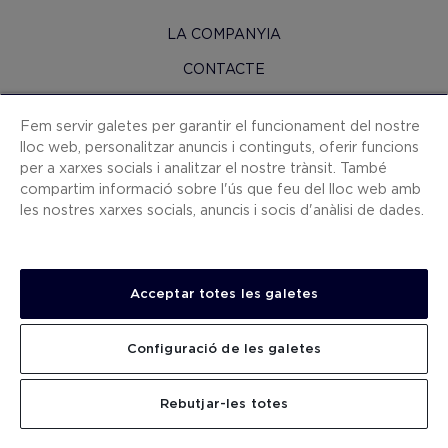
LA COMPANYIA
CONTACTE
H10 PRO
Fem servir galetes per garantir el funcionament del nostre
SALA DE PREMSA
lloc web, personalitzar anuncis i continguts, oferir funcions
per a xarxes socials i analitzar el nostre trànsit. També
MAPA WEB
compartim informació sobre l'ús que feu del lloc web amb
CONDICIONS CONTRACTACIÓ
les nostres xarxes socials, anuncis i socis d'anàlisi de dades.
COOKIES
POLÍTICA DE PRIVACITAT
Acceptar totes les galetes
AVÍS LEGAL
CANAL DE DENÚNCIES
Configuració de les galetes
TREBALLA AMB NOSALTRES
CERCAR
Rebutjar-les totes
.
.