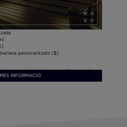
tzada
urc
$)
bellesa personalitzats ($)
 a la resta d'instal•lacions del Despacio Spa
MÉS INFORMACIÓ
ls serveis de massatge són de pagament.