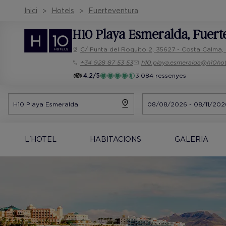
Inici
Hotels
Fuerteventura
H10 Playa Esmeralda
, Fuer
C/ Punta del Roquito 2, 35627 - Costa Calma,
+34 928 87 53 53
h10.playa.esmeralda@h10ho
4.2/5
3.084 ressenyes
L'HOTEL
HABITACIONS
GALERIA