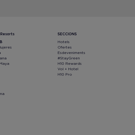
 Resorts
SECCIONS
IB
Hotels
Mujeres
Ofertes
a
Esdeveniments
Cana
#StayGreen
 Maya
H10 Rewards
Vol + Hotel
H10 Pro
ona