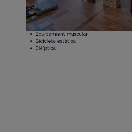
​Equipamient muscular
Bicicleta estàtica
El·líptica