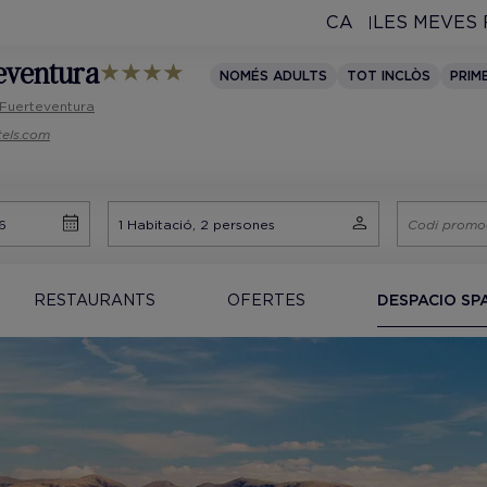
CA
LES MEVES
teventura
NOMÉS ADULTS
TOT INCLÒS
PRIM
 Fuerteventura
tels.com
RESTAURANTS
OFERTES
DESPACIO SP