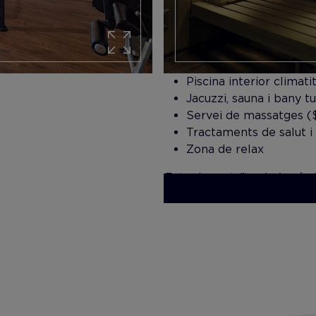
Piscina interior climati
Jacuzzi, sauna i bany t
Servei de massatges (
Tractaments de salut i 
Zona de relax
Entrada gratuïta al gimnàs i
Centre. Els tractaments i e