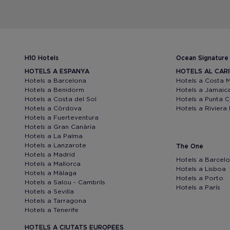
H10 Hotels
Ocean Signature
HOTELS A ESPANYA
HOTELS AL CAR
Hotels a Barcelona
Hotels a Costa 
Hotels a Benidorm
Hotels a Jamaic
Hotels a Costa del Sol
Hotels a Punta 
Hotels a Còrdova
Hotels a Riviera
Hotels a Fuerteventura
Hotels a Gran Canària
Hotels a La Palma
Hotels a Lanzarote
The One
Hotels a Madrid
Hotels a Barcel
Hotels a Mallorca
Hotels a Lisboa
Hotels a Màlaga
Hotels a Porto
Hotels a Salou - Cambrils
Hotels a París
Hotels a Sevilla
Hotels a Tarragona
Hotels a Tenerife
HOTELS A CIUTATS EUROPEES