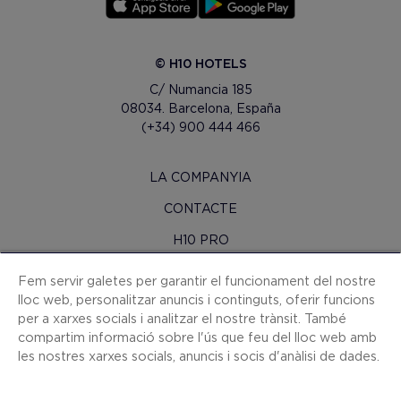
© H10 HOTELS
C/ Numancia 185
08034. Barcelona, España
(+34) 900 444 466
LA COMPANYIA
CONTACTE
H10 PRO
SALA DE PREMSA
Fem servir galetes per garantir el funcionament del nostre
lloc web, personalitzar anuncis i continguts, oferir funcions
MAPA WEB
per a xarxes socials i analitzar el nostre trànsit. També
CONDICIONS CONTRACTACIÓ
compartim informació sobre l'ús que feu del lloc web amb
les nostres xarxes socials, anuncis i socis d'anàlisi de dades.
COOKIES
POLÍTICA DE PRIVACITAT