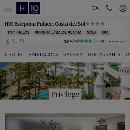
CA
MENÚ
H10 Estepona Palace
, Costa del Sol
TOT INCLÒS
PRIMERA LÍNIA DE PLATJA
GOLF
SPA
4/5
2.843 ressenyes
L'HOTEL
HABITACIONS
GALERIA
RESTAURANTS
O
Privilege