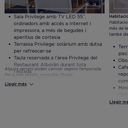
Sala Privilege amb TV LED 55”,
Habitacio
Habitaci
ordinadors amb accés a Internet i
més de l
impressora, a més de begudes i
també di
aperitius de cortesia
Terrassa Privilege: solàrium amb dutxa
Terr
per refrescar-se
pisc
Taula reservada a l'àrea Privilege del
Obs
Restaurant Alborán durant tota
Caf
Alguns serveis poden canviar segons temporada.
l'estada.
repo
Per a més detalls, consultar l'hotel.
Esmorzar Privilege en el restaurant
com
Llegir més
Thalassa.
Min
Servei d'habitació ($ segons carta,
l'ar
sense suplement de servei)
Cart
Llegir m
Una entrada gratuïta per persona i
Caix
estada al circuit d'aigües del Despacio
Tova
Spa Centre (estada mínima de 3 nits) i
l'ha
descompte especial del 10% en