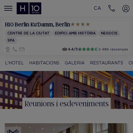
CA
MENÚ
H10 Berlin Ku'Damm
, Berlín
CENTRE DE LA CIUTAT
EDIFICI AMB HISTÒRIA
NEGOCIS
SPA
4.4/5
2.486 ressenyes
L'HOTEL
HABITACIONS
GALERIA
RESTAURANTS
O
Reunions i esdeveniments