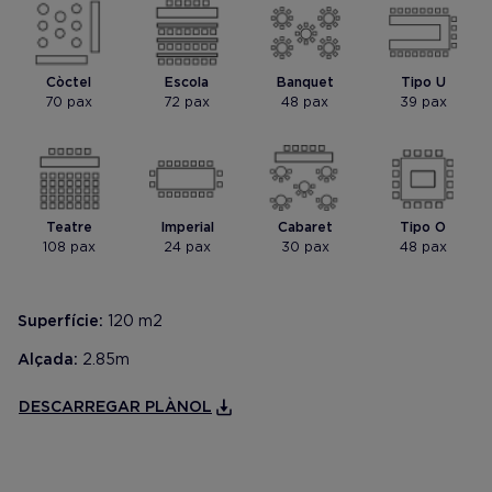
Mostrar foto
Mostrar foto
Còctel
Escola
Banquet
Tipo U
70 pax
72 pax
48 pax
39 pax
Teatre
Imperial
Cabaret
Tipo O
108 pax
24 pax
30 pax
48 pax
Superfície:
120 m2
Alçada:
2.85m
DESCARREGAR PLÀNOL