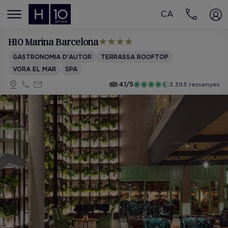
CA
MENÚ
H10 Marina Barcelona
GASTRONOMIA D'AUTOR
TERRASSA ROOFTOP
VORA EL MAR
SPA
4.1/5
3.393 ressenyes