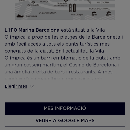
L'
H10 Marina Barcelona
està situat a la Vila
Olímpica, a prop de les platges de la Barceloneta i
amb fàcil accés a tots els punts turístics més
coneguts de la ciutat. En l'actualitat, la Vila
Olímpica és un barri emblemàtic de la ciutat amb
un gran passeig marítim, el Casino de Barcelona i
una àmplia oferta de bars i restaurants. A més,
gaudeix d'una magnífica comunicació amb
l'aeroport i la terminal de creuers.
Llegir més
MÉS INFORMACIÓ
VEURE A GOOGLE MAPS