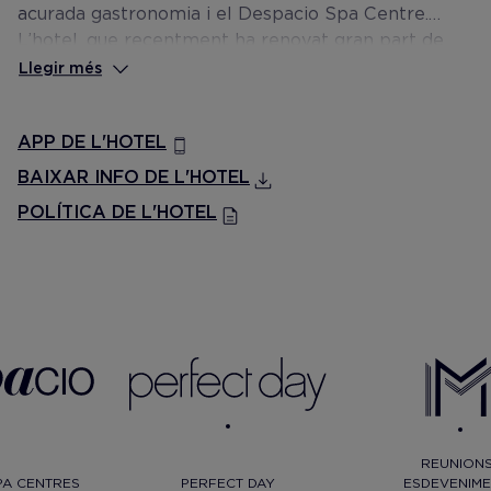
acurada gastronomia i el Despacio Spa Centre.
L’hotel, que recentment ha renovat gran part de
les seves instal•lacions, disposa també de quatre
Llegir més
sales de reunions multifuncionals amb capacitat
per a esdeveniments de fins a 250 persones.
APP DE L'HOTEL
BAIXAR INFO DE L'HOTEL
POLÍTICA DE L'HOTEL
REUNIONS
PA CENTRES
PERFECT DAY
ESDEVENIME