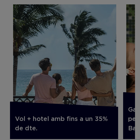
Gas
Vol + hotel amb fins a un 35%
per
de dte.
Bar