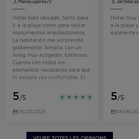
MariaEugenia73
Jarchilacas
Hotel bien ubicado, tanto para
Hotel muy 
ir a la playa como para visitar
a la playa y
monumentos arquitectónicos.
excelente c
La habitación me sorprendió
gratamente. Amplia, con un
living muy acogedor, luminoso.
Cuenta con todos los
elementos necesarios para que
tu estadía sea confortable. El
desayuno completísimo,
variedad de lo que busques.
5
5
/5
/5
Limpieza muy buena y
personal muy amable Volvería
06/20/2026
04/06/20
sin dudarlo.
VEURE TOTES LES OPINIONS