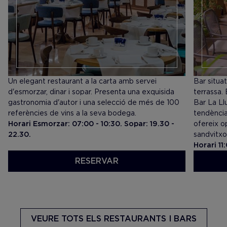
Un elegant restaurant a la carta amb servei
Bar situa
d'esmorzar, dinar i sopar. Presenta una exquisida
terrassa. 
gastronomia d'autor i una selecció de més de 100
Bar La Ll
referències de vins a la seva bodega.
tendència
Horari Esmorzar: 07:00 - 10:30. Sopar: 19.30 -
ofereix o
22.30.
sandvitxo
Horari 11
RESERVAR
VEURE CARTA
VEURE 
VEURE TOTS
ELS RESTAURANTS I BARS