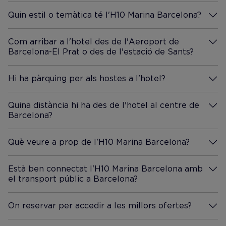
Quin estil o temàtica té l'H10 Marina Barcelona?
Més Informació
Com arribar a l'hotel des de l'Aeroport de
Barcelona-El Prat o des de l'estació de Sants?
Més Informació
Hi ha pàrquing per als hostes a l'hotel?
Més Informació
Quina distància hi ha des de l'hotel al centre de
Barcelona?
Més Informació
Què veure a prop de l'H10 Marina Barcelona?
Més Informació
Està ben connectat l'H10 Marina Barcelona amb
el transport públic a Barcelona?
Més Informació
On reservar per accedir a les millors ofertes?
Més Informació