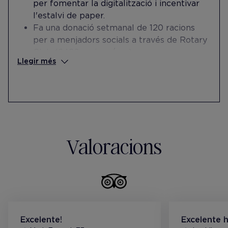
per fomentar la digitalització i incentivar
l'estalvi de paper.
Fa una donació setmanal de 120 racions
per a menjadors socials a través de Rotary
Club (6420 racions/any).
Llegir més
Col·labora amb la Fundació Aura
mitjançant la inclusió social i laboral de
persones amb discapacitat intel·lectual.
Celebra anualment un sopar de gala
benèfica per a HM Hospital de Nens, que
es dedica a millorar la salut de nens i nenes
vulnerables.
Valoracions
Col·labora amb ACCAP en la contractació
d'ajudants de serveis tècnics (SSTT).
Col·labora amb la Fundació Trinijove en la
inserció laboral amb contractes de
peonatge auxiliar en el departament de
serveis tècnics (SSTT).
Excelente!
Excelente h