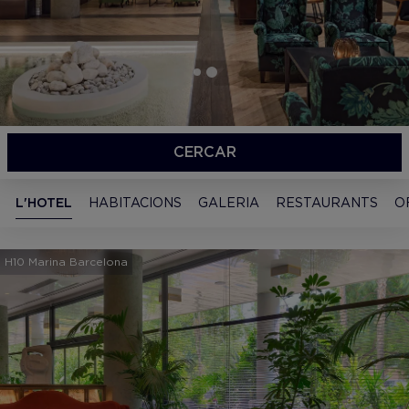
CERCAR
L'HOTEL
HABITACIONS
GALERIA
RESTAURANTS
O
H10 Marina Barcelona