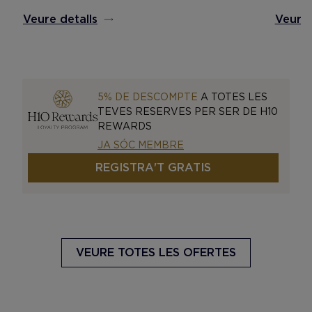
Veure detalls
Veure 
5% DE DESCOMPTE
A TOTES LES
TEVES RESERVES PER SER DE H10
REWARDS
JA SÓC MEMBRE
REGISTRA'T GRATIS
VEURE TOTES LES OFERTES