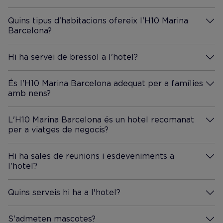
Quins tipus d'habitacions ofereix l'H10 Marina
Barcelona?
Més Informació
Hi ha servei de bressol a l'hotel?
Més Informació
És l'H10 Marina Barcelona adequat per a famílies
amb nens?
Més Informació
L'H10 Marina Barcelona és un hotel recomanat
per a viatges de negocis?
Més Informació
Hi ha sales de reunions i esdeveniments a
l'hotel?
Més Informació
Quins serveis hi ha a l'hotel?
Més Informació
S'admeten mascotes?