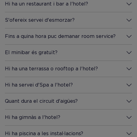
Hi ha un restaurant i bar a l'hotel?
Més Informació
S'ofereix servei d'esmorzar?
Més Informació
Fins a quina hora puc demanar room service?
Més Informació
El minibar és gratuït?
Més Informació
Hi ha una terrassa o rooftop a l'hotel?
Més Informació
Hi ha servei d'Spa a l'hotel?
Més Informació
Quant dura el circuit d'aigües?
Més Informació
Hi ha gimnàs a l'hotel?
Més Informació
Hi ha piscina a les instal·lacions?
Més Informació