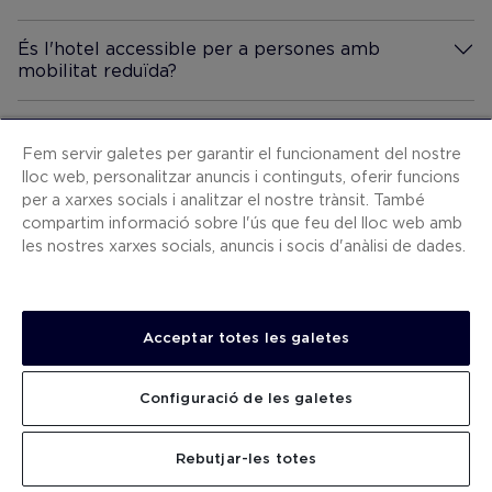
Més Informació
És l'hotel accessible per a persones amb
mobilitat reduïda?
Més Informació
Fem servir galetes per garantir el funcionament del nostre
lloc web, personalitzar anuncis i continguts, oferir funcions
per a xarxes socials i analitzar el nostre trànsit. També
compartim informació sobre l'ús que feu del lloc web amb
les nostres xarxes socials, anuncis i socis d'anàlisi de dades.
@h10marinabarcelona
Acceptar totes les galetes
Comparteix la teva experiència amb
#WelcomeH10
Configuració de les galetes
INSTAGRAM
FACEBOOK
Rebutjar-les totes