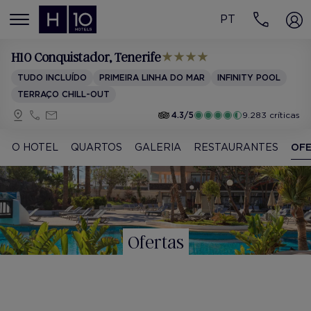
PT
MENÚ
H10 Conquistador
, Tenerife
TUDO INCLUÍDO
PRIMEIRA LINHA DO MAR
INFINITY POOL
TERRAÇO CHILL-OUT
4.3/5
9.283 críticas
O HOTEL
QUARTOS
GALERIA
RESTAURANTES
OF
Ofertas