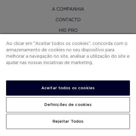
A COMPANHIA
CONTACTO
H10 PRO
SALA DE IMPRENSA
Ao clicar em "Aceitar todos os cookies", concorda com o
armazenamento de cookies no seu dispositivo para
MAPA DO SITE
melhorar a navegação no site, analisar a utilização do site e
CONDIÇOES CONTRATAÇAO
ajudar nas nossas iniciativas de marketing.
COOKIES
POLÍTICA DE PRIVACIDADE
Aceitar todos os cookies
NOTA LEGAL
CANAL DE DENÚNCIAS
Definições de cookies
TRABALHA CONNOSCO
PROCURAR
Rejeitar Todos
.
.
.
.