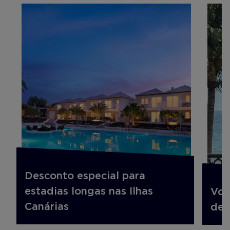
Desconto especial para
estadias longas nas Ilhas
Voo
Canárias
des