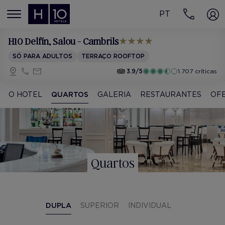
PT
MENÚ
H10 Delfín
, Salou - Cambrils
SÓ PARA ADULTOS
TERRAÇO ROOFTOP
3.9/5
1.707 críticas
O HOTEL
QUARTOS
GALERIA
RESTAURANTES
OF
Quartos
DUPLA
SUPERIOR
INDIVIDUAL