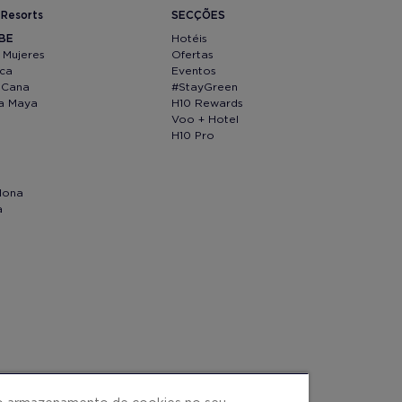
 Resorts
SECÇÕES
IBE
Hotéis
 Mujeres
Ofertas
ica
Eventos
 Cana
#StayGreen
ra Maya
H10 Rewards
Voo + Hotel
H10 Pro
lona
a