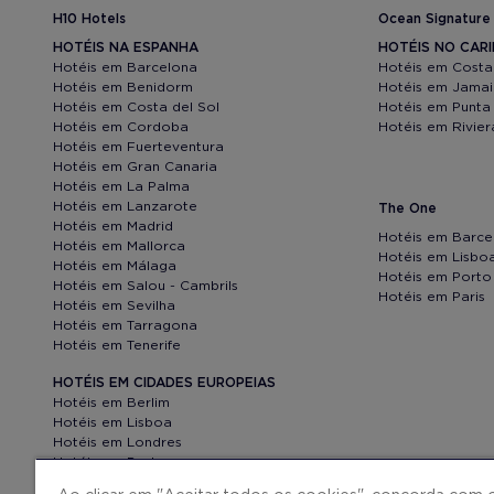
H10 Hotels
Ocean Signature
HOTÉIS NA ESPANHA
HOTÉIS NO CAR
Hotéis em Barcelona
Hotéis em Costa
Hotéis em Benidorm
Hotéis em Jama
Hotéis em Costa del Sol
Hotéis em Punta
Hotéis em Cordoba
Hotéis em Rivie
Hotéis em Fuerteventura
Hotéis em Gran Canaria
Hotéis em La Palma
Hotéis em Lanzarote
The One
Hotéis em Madrid
Hotéis em Barce
Hotéis em Mallorca
Hotéis em Lisbo
Hotéis em Málaga
Hotéis em Porto
Hotéis em Salou - Cambrils
Hotéis em Paris
Hotéis em Sevilha
Hotéis em Tarragona
Hotéis em Tenerife
HOTÉIS EM CIDADES EUROPEIAS
Hotéis em Berlim
Hotéis em Lisboa
Hotéis em Londres
Hotéis em Porto
Hotéis em Paris