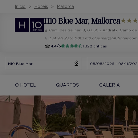
Início
Hotéis
Mallorca
H10 Blue Mar
, Mallorca
Camí des Salinar, 8, 07160 - Andratx, Camp de
+34 971 23 51 00
h10.blue.mar@h10hotels.com
4.4/5
1.322 críticas
O HOTEL
QUARTOS
GALERIA