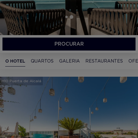
PROCURAR
O HOTEL
QUARTOS
GALERIA
RESTAURANTES
OFE
H10 Puerta de Alcalá