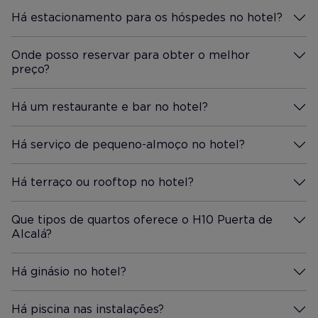
Há estacionamento para os hóspedes no hotel?
Mais Informação
Onde posso reservar para obter o melhor
preço?
Mais Informação
Há um restaurante e bar no hotel?
Mais Informação
Há serviço de pequeno-almoço no hotel?
Mais Informação
Há terraço ou rooftop no hotel?
Mais Informação
Que tipos de quartos oferece o H10 Puerta de
Alcalá?
Mais Informação
Há ginásio no hotel?
Mais Informação
Há piscina nas instalações?
Mais Informação