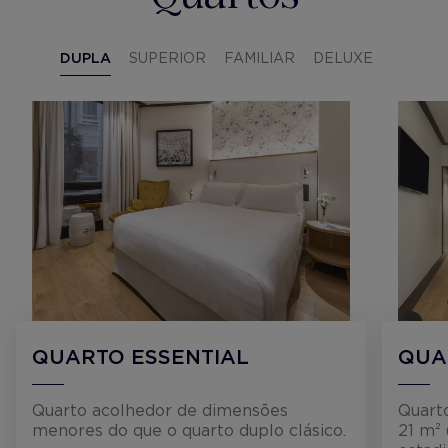
DUPLA
SUPERIOR
FAMILIAR
DELUXE
QUARTO ESSENTIAL
QUA
Quarto acolhedor de dimensões
Quarto
menores do que o quarto duplo clásico.
21 m² 