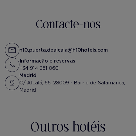
Slow mornings in Madrid.🌞
muuuuy agustito aq
remedio imposible 
@h10puertadealcala
@h10hotels
la capi @h10puerta
Contacte-nos
#reklam
h10.puerta.dealcala@h10hotels.com
Informação e reservas
+34 914 351 060
Madrid
C/ Alcalá, 66, 28009 - Barrio de Salamanca,
Madrid
Outros hotéis