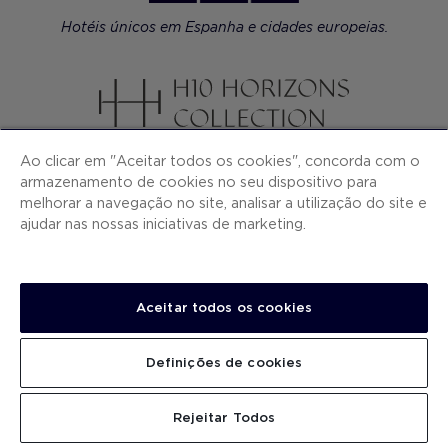
Hotéis únicos em Espanha e cidades europeias.
Hotéis premium à beira-mar em Espanha.
Ao clicar em "Aceitar todos os cookies", concorda com o
armazenamento de cookies no seu dispositivo para
melhorar a navegação no site, analisar a utilização do site e
ajudar nas nossas iniciativas de marketing.
Resorts Tudo Incluído nas Caraíbas: México, Rep.
Dominicana e Jamaica.
Aceitar todos os cookies
Definições de cookies
Rejeitar Todos
Hotéis de luxo contemporâneo em cidades
europeias.