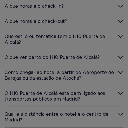
A que horas é o check-in?
Mais Informação
A que horas é o check-out?
Mais Informação
Que estilo ou temática tem o H10 Puerta de
Alcalá?
Mais Informação
O que ver perto do H10 Puerta de Alcalá?
Mais Informação
Como chegar ao hotel a partir do Aeroporto de
Barajas ou da estação de Atocha?
Mais Informação
O H10 Puerta de Alcalá está bem ligado aos
transportes públicos em Madrid?
Mais Informação
Qual é a distância entre o hotel e o centro de
Madrid?
Mais Informação