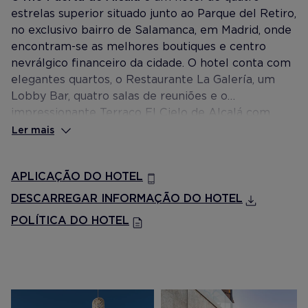
estrelas superior situado junto ao Parque del Retiro,
no exclusivo bairro de Salamanca, em Madrid, onde
encontram-se as melhores boutiques e centro
nevrálgico financeiro da cidade. O hotel conta com
elegantes quartos, o Restaurante La Galería, um
Lobby Bar, quatro salas de reuniões e o
impressionante Terraço El Cielo de Alcalá com
plunge pool e vistas panorâmicas à cidade.
Ler mais
APLICAÇÃO DO HOTEL
DESCARREGAR INFORMAÇÃO DO HOTEL
POLÍTICA DO HOTEL