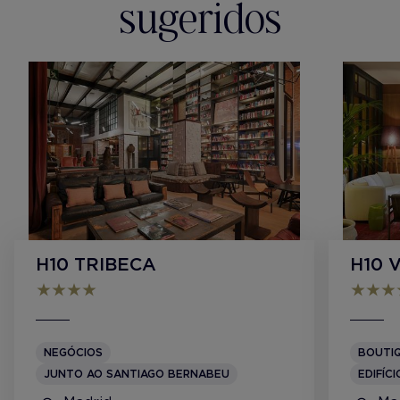
sugeridos
H10 TRIBECA
H10 
NEGÓCIOS
BOUTI
JUNTO AO SANTIAGO BERNABEU
EDIFÍC