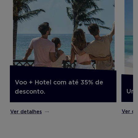
Voo + Hotel com até 35% de
Um 
desconto.
Ver de
Ver detalhes