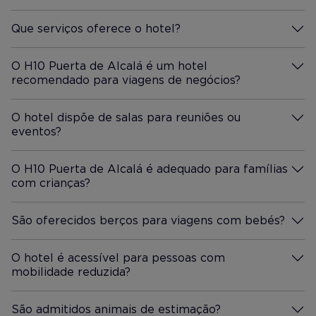
Que serviços oferece o hotel?
Mais Informação
O H10 Puerta de Alcalá é um hotel
recomendado para viagens de negócios?
Mais Informação
O hotel dispõe de salas para reuniões ou
eventos?
Mais Informação
O H10 Puerta de Alcalá é adequado para famílias
com crianças?
Mais Informação
São oferecidos berços para viagens com bebés?
Mais Informação
O hotel é acessível para pessoas com
mobilidade reduzida?
Mais Informação
São admitidos animais de estimação?