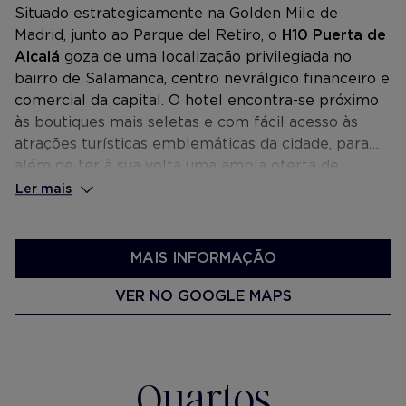
Situado estrategicamente na Golden Mile de
Madrid, junto ao Parque del Retiro, o
H10 Puerta de
Alcalá
goza de uma localização privilegiada no
bairro de Salamanca, centro nevrálgico financeiro e
comercial da capital. O hotel encontra-se próximo
às boutiques mais seletas e com fácil acesso às
atrações turísticas emblemáticas da cidade, para
além de ter à sua volta uma ampla oferta de
restaurantes, bares e entretenimento.
Ler mais
MAIS INFORMAÇÃO
VER NO GOOGLE MAPS
Quartos