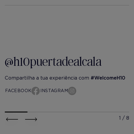
Mais Informação
@h10puertadealcala
Compartilha a tua experiência com
#WelcomeH10
FACEBOOK
INSTAGRAM
h10-puerta-de-alcala
h10-puer
hazaleceyuceer
@albiita