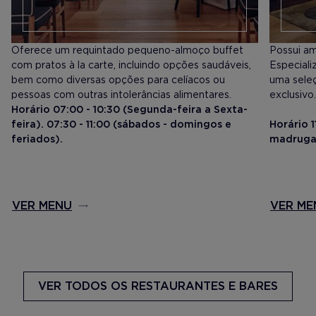
Oferece um requintado pequeno-almoço buffet
Possui am
com pratos à la carte, incluindo opções saudáveis,
Especial
bem como diversas opções para celíacos ou
uma seleç
pessoas com outras intolerâncias alimentares.
exclusivo.
Horário 07:00 - 10:30 (Segunda-feira a Sexta-
feira). 07:30 - 11:00 (sábados - domingos e
Horário 
feriados).
madrugad
VER MENU
VER ME
VER TODOS
OS RESTAURANTES E BARES